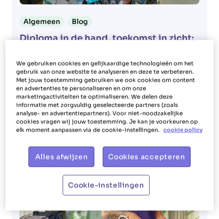
Algemeen
Blog
Diploma in de hand, toekomst in zicht:
eerste Glowi Graduates zijn een feit
We gebruiken cookies en gelijkaardige technologieën om het
Eerste Glowi Graduates behalen hun diploma
gebruik van onze website te analyseren en deze te verbeteren.
Huishoudhulp/Zorg. Een inspirerend traject dat
Met jouw toestemming gebruiken we ook cookies om content
en advertenties te personaliseren en om onze
werk en studie combineert. Lees meer over hun
marketingactiviteiten te optimaliseren. We delen deze
succes!
informatie met zorgvuldig geselecteerde partners (zoals
analyse- en advertentiepartners). Voor niet-noodzakelijke
Lees meer
cookies vragen wij jouw toestemming. Je kan je voorkeuren op
elk moment aanpassen via de cookie-instellingen.
cookie policy
Alles afwijzen
Cookies accepteren
Cookie-instellingen