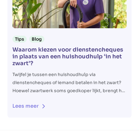
Tips
Blog
Waarom kiezen voor dienstencheques
in plaats van een huishoudhulp ‘in het
zwart’?
Twijfel je tussen een huishoudhulp via
dienstencheques of iemand betalen in het zwart?
Hoewel zwartwerk soms goedkoper lijkt, brengt het
veel risico’s met zich mee. Dienstencheques bieden
Lees meer
daarentegen een veilige, legale en voordelige
oplossing.