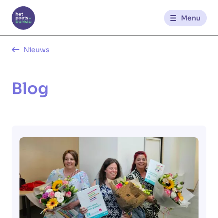
Menu
Kantoren
Nieuws
Werknemerszone
Blog
Klantenzone
NL
FR
Glowi
Glowi Jobs
Het Poetsbureau