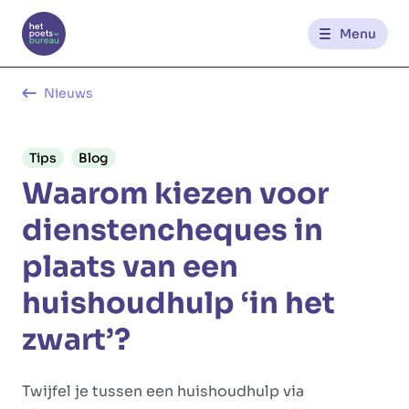
Menu
Kantoren
Nieuws
Werknemerszone
Tips
Blog
Waarom kiezen voor
Klantenzone
dienstencheques in
plaats van een
NL
FR
huishoudhulp ‘in het
zwart’?
Glowi
Glowi Jobs
Het Poetsbureau
Twijfel je tussen een huishoudhulp via