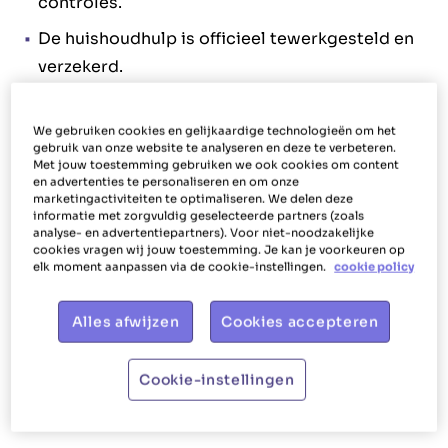
controles.
De huishoudhulp is officieel tewerkgesteld en
verzekerd.
Bij een arbeidsongeval is alles gedekt via de
werkgever.
We gebruiken cookies en gelijkaardige technologieën om het
gebruik van onze website te analyseren en deze te verbeteren.
❌
Bij zwartwerk:
Met jouw toestemming gebruiken we ook cookies om content
en advertenties te personaliseren en om onze
Je riskeert hoge boetes als de overheid
marketingactiviteiten te optimaliseren. We delen deze
informatie met zorgvuldig geselecteerde partners (zoals
ontdekt dat je een huishoudhulp in het zwart
analyse- en advertentiepartners). Voor niet-noodzakelijke
betaalt.
cookies vragen wij jouw toestemming. Je kan je voorkeuren op
elk moment aanpassen via de cookie-instellingen.
cookie policy
Bij een ongeval ben jij als werkgever
volledig
aansprakelijk
, wat tot enorme kosten kan
Alles afwijzen
Cookies accepteren
leiden.
Er is geen contract, waardoor er geen officiële
Cookie-instellingen
afspraken zijn.