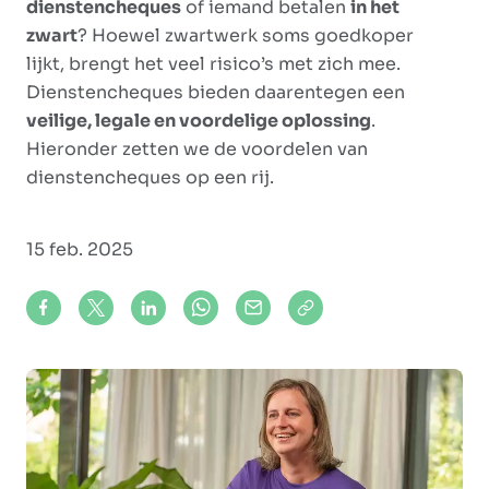
dienstencheques
of iemand betalen
in het
zwart
? Hoewel zwartwerk soms goedkoper
lijkt, brengt het veel risico’s met zich mee.
Dienstencheques bieden daarentegen een
veilige, legale en voordelige oplossing
.
Hieronder zetten we de voordelen van
dienstencheques op een rij.
15 feb. 2025
Share on Facebook
Share on X (formerly Twitter)
Share on LinkedIn
Share via Whatsapp
Share via Mail
Copy to clipboard