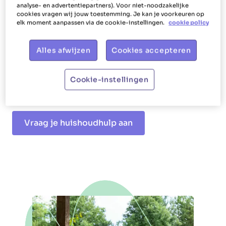
wanneer je hulp wil in je huishouden. Zo kan je
analyse- en advertentiepartners). Voor niet-noodzakelijke
cookies vragen wij jouw toestemming. Je kan je voorkeuren op
het makkelijk in je schema laten passen.
elk moment aanpassen via de cookie-instellingen.
cookie policy
Gezelschap en sociale interactie:
Een
Alles afwijzen
Cookies accepteren
huishoudhulp kan ook een bron van
gezelschap zijn, vooral voor ouderen of
mensen die alleen wonen.
Cookie-instellingen
Vraag je huishoudhulp aan