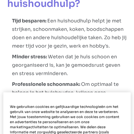
huishoudhulp?
Tijd besparen:
Een huishoudhulp helpt je met
strijken, schoonmaken, koken, boodschappen
doen en andere huishoudelijke taken. Zo heb jij
meer tijd voor je gezin, werk en hobby's.
Minder stress:
Weten dat je huis schoon en
georganiseerd is, kan je gemoedsrust geven
en stress verminderen.
Professionele schoonmaak:
Om optimaal te
helpen in het huishouden, krijgen onze
huishoudhulpen verschillende opleidingen. Op
We gebruiken cookies en gelijkaardige technologieën om het
die manier wordt je huis grondiger en
gebruik van onze website te analyseren en deze te verbeteren.
efficiënter schoongemaakt.
Met jouw toestemming gebruiken we ook cookies om content
en advertenties te personaliseren en om onze
marketingactiviteiten te optimaliseren. We delen deze
Flexibiliteit:
Je bepaalt zelf hoe vaak en
informatie met zorgvuldig geselecteerde partners (zoals