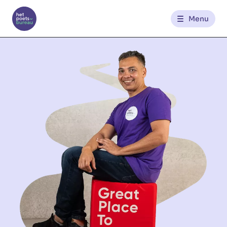
Menu
Kantoren
Werknemerszone
Klantenzone
NL
FR
Glowi
Glowi Jobs
Het Poetsbureau