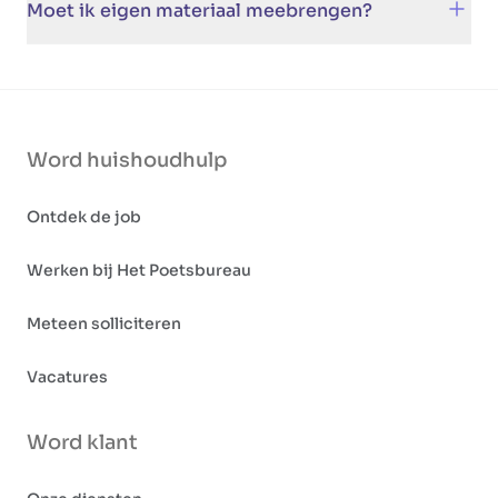
Moet ik eigen materiaal meebrengen?
zodat je niet lang hoeft te wachten.
Nee, je gebruikt het materiaal van de klant. Als er
iets ontbreekt kan je dit bespreken met de klant.
Word huishoudhulp
Ontdek de job
Werken bij Het Poetsbureau
Meteen solliciteren
Vacatures
Word klant