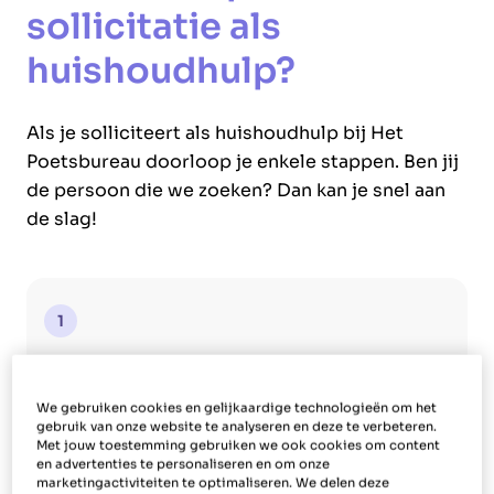
sollicitatie als
huishoudhulp?
Als je solliciteert als huishoudhulp bij Het
Poetsbureau doorloop je enkele stappen. Ben jij
de persoon die we zoeken? Dan kan je snel aan
de slag!
1
Vul het sollicitatieformulier in
We gebruiken cookies en gelijkaardige technologieën om het
Solliciteer online via het sollicitatieformulier of ga
gebruik van onze website te analyseren en deze te verbeteren.
langs in het kantoor in jouw buurt.
Met jouw toestemming gebruiken we ook cookies om content
en advertenties te personaliseren en om onze
marketingactiviteiten te optimaliseren. We delen deze