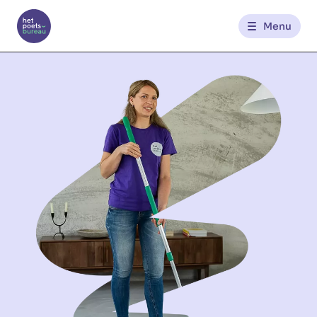
Menu
Kantoren
Werknemerszone
Klantenzone
NL
FR
Glowi
Glowi Jobs
Het Poetsbureau