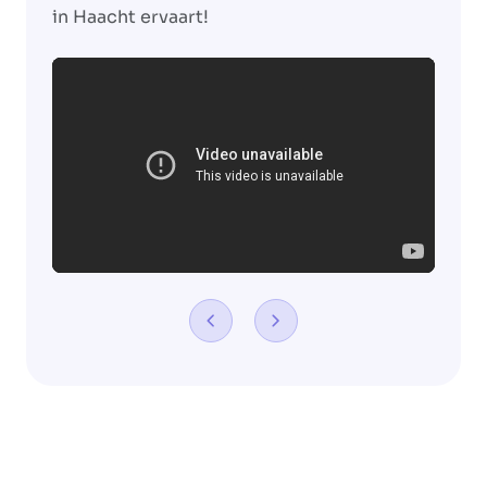
in Haacht ervaart!
Te