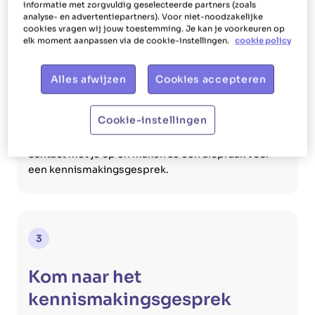
informatie met zorgvuldig geselecteerde partners (zoals
analyse- en advertentiepartners). Voor niet-noodzakelijke
cookies vragen wij jouw toestemming. Je kan je voorkeuren op
2
elk moment aanpassen via de cookie-instellingen.
cookie policy
Onze medewerkers
Alles afwijzen
Cookies accepteren
contacteren je
Cookie-instellingen
Nadat de consulenten in het kantoor jouw
sollicitatie doorgenomen hebben, nemen ze
contact met je op en maken ze een afspraak voor
een kennismakingsgesprek.
3
Kom naar het
kennismakingsgesprek