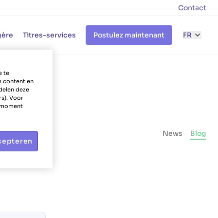
Contact
gère
Titres-services
Postulez maintenant
FR
e te
m content en
delen deze
rs). Voor
k moment
News
Blog
cepteren