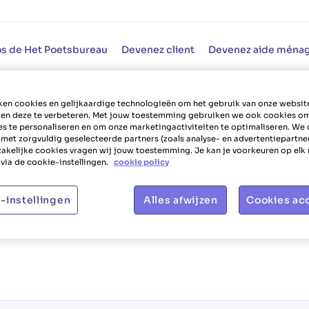
s de Het Poetsbureau
Devenez client
Devenez aide ména
en cookies en gelijkaardige technologieën om het gebruik van onze websit
 en deze te verbeteren. Met jouw toestemming gebruiken we ook cookies o
es te personaliseren en om onze marketingactiviteiten te optimaliseren. We 
 met zorgvuldig geselecteerde partners (zoals analyse- en advertentiepartne
akelijke cookies vragen wij jouw toestemming. Je kan je voorkeuren op el
via de cookie-instellingen.
cookie policy
-instellingen
Alles afwijzen
Cookies ac