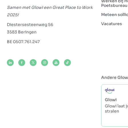
Werken bij H
Poetsbureau
Samen met Glowi een Great Place to Work
Meteen solli
2025!
Vacatures
Diestersesteenweg 56
3583 Beringen
BE 0507.761.247
Andere Glow
Glowi
Glowi laat 
stralen