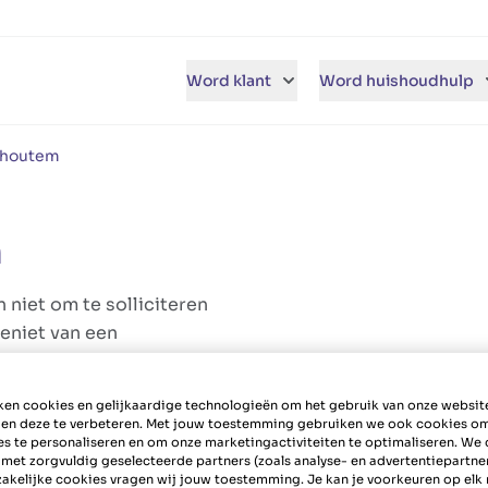
Word klant
Word huishoudhulp
shoutem
m
 niet om te solliciteren
eniet van een
en cookies en gelijkaardige technologieën om het gebruik van onze websit
 en deze te verbeteren. Met jouw toestemming gebruiken we ook cookies o
es te personaliseren en om onze marketingactiviteiten te optimaliseren. We 
 met zorgvuldig geselecteerde partners (zoals analyse- en advertentiepartne
akelijke cookies vragen wij jouw toestemming. Je kan je voorkeuren op el