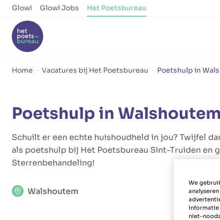
Glowi
Glowi Jobs
Het Poetsbureau
Home
Vacatures bij Het Poetsbureau
Poetshulp in Wal
Poetshulp in Walshoute
Schuilt er een echte huishoudheld in jou? Twijfel dan
als poetshulp bij Het Poetsbureau Sint-Truiden en g
Sterrenbehandeling!
We gebruik
Walshoutem
analyseren
advertenti
informatie
niet-noodz