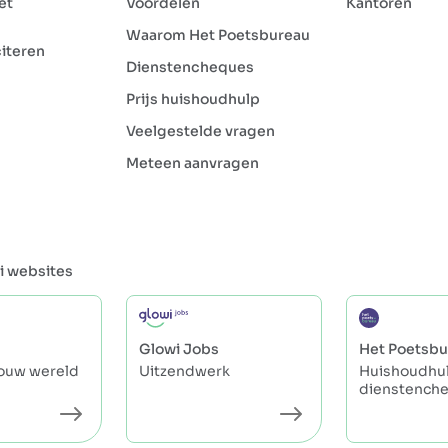
et
Voordelen
Kantoren
Waarom Het Poetsbureau
citeren
Dienstencheques
Prijs huishoudhulp
Veelgestelde vragen
Meteen aanvragen
i websites
Glowi Jobs
Het Poetsbu
jouw wereld
Uitzendwerk
Huishoudhul
dienstench