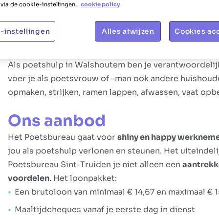
via de cookie-instellingen.
cookie policy
Taakbeschrijving
-instellingen
Alles afwijzen
Cookies ac
Jouw rol
Als poetshulp in Walshoutem ben je verantwoordelij
voer je als poetsvrouw of -man ook andere huishoude
opmaken, strijken, ramen lappen, afwassen, vaat opb
Ons aanbod
Het Poetsbureau gaat voor
shiny en happy werknem
jou als poetshulp verlonen en steunen. Het uiteindeli
Poetsbureau Sint-Truiden je niet alleen een
aantrekk
voordelen
. Het loonpakket:
Een brutoloon van minimaal € 14,67 en maximaal € 1
Maaltijdcheques vanaf je eerste dag in dienst