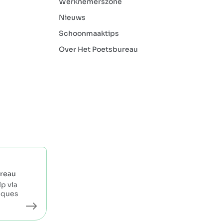
Werknemerszone
Nieuws
Schoonmaaktips
Over Het Poetsbureau
reau
p via
eques