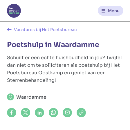
Menu
Kantoren
Vacatures bij Het Poetsbureau
Poetshulp in Waardamme
Werknemerszone
Schuilt er een echte huishoudheld in jou? Twijfel
Klantenzone
dan niet om te solliciteren als poetshulp bij Het
Poetsbureau Oostkamp en geniet van een
Sterrenbehandeling!
NL
FR
Waardamme
Glowi
Glowi Jobs
Het Poetsbureau
Share on Facebook
Share on X (formerly Twitter)
Share on LinkedIn
Share via Whatsapp
Share via Mail
Copy to clipboard