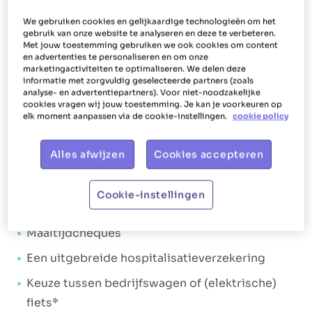
Ons aanbod
We gebruiken cookies en gelijkaardige technologieën om het
gebruik van onze website te analyseren en deze te verbeteren.
Met jouw toestemming gebruiken we ook cookies om content
Het Poetsbureau gaat voor
shiny, happy
en advertenties te personaliseren en om onze
werknemers
. Iets wat zich ook vertaalt in de
marketingactiviteiten te optimaliseren. We delen deze
informatie met zorgvuldig geselecteerde partners (zoals
manier waarop we jou als poetshulp belonen en
analyse- en advertentiepartners). Voor niet-noodzakelijke
cookies vragen wij jouw toestemming. Je kan je voorkeuren op
helpen. Jou laten stralen, dat is ons doel.
elk moment aanpassen via de cookie-instellingen.
cookie policy
Daarom geeft Het Poetsbureau Oostkamp je niet
alleen een
aantrekkelijk loonpakket
, maar ook
Alles afwijzen
Cookies accepteren
tal van
extralegale voordelen
. Loonpakket:
Een brutoloon dat minimaal € 14,67 en
Cookie-instellingen
maximaal € 15,53 per uur bedraagt
Maaltijdcheques
Een uitgebreide hospitalisatieverzekering
Keuze tussen bedrijfswagen of (elektrische)
fiets*