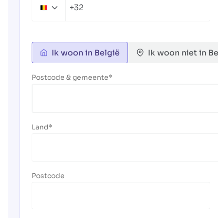
+32
Belgium
+32
Ik woon in België
Ik woon niet in Be
Postcode & gemeente
Land
Postcode