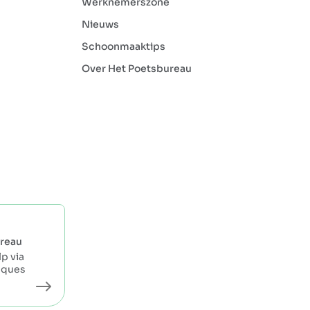
Werknemerszone
Nieuws
Schoonmaaktips
Over Het Poetsbureau
reau
p via
eques