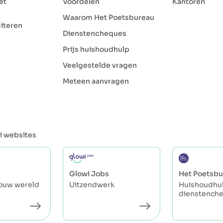
et
Voordelen
Kantoren
Waarom Het Poetsbureau
citeren
Dienstencheques
Prijs huishoudhulp
Veelgestelde vragen
Meteen aanvragen
i websites
Glowi Jobs
Het Poetsbu
jouw wereld
Uitzendwerk
Huishoudhul
dienstench