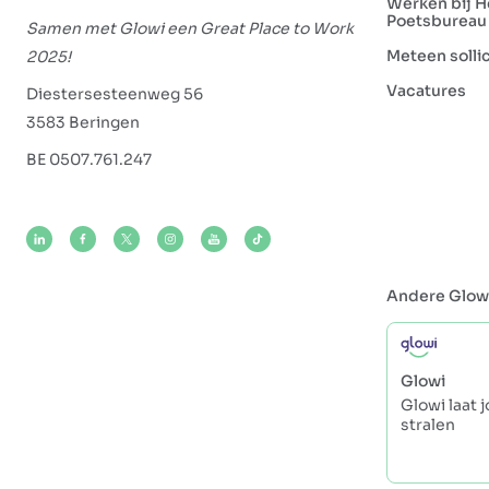
Werken bij H
Poetsbureau
Samen met Glowi een Great Place to Work
Meteen solli
2025!
Vacatures
Diestersesteenweg 56
3583 Beringen
BE 0507.761.247
Andere Glow
Glowi
Glowi laat 
stralen