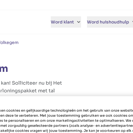
Word klant
Word huishoudhulp
Volkegem
em
an! Solliciteer nu bij Het
rloningspakket met tal
en cookies en gelijkaardige technologieën om het gebruik van onze websit
 en deze te verbeteren. Met jouw toestemming gebruiken we ook cookies o
es te personaliseren en om onze marketingactiviteiten te optimaliseren. We 
 met zorgvuldig geselecteerde partners (zoals analyse- en advertentiepartne
akelijke cookies vragen wij jouw toestemming. Je kan je voorkeuren op el