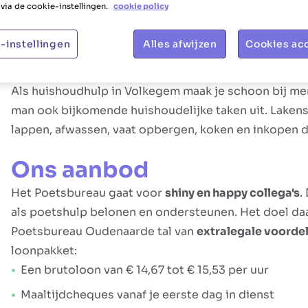
via de cookie-instellingen.
cookie policy
Taakbeschrijving
-instellingen
Alles afwijzen
Cookies ac
Jouw rol
Als huishoudhulp in Volkegem maak je schoon bij men
man ook bijkomende huishoudelijke taken uit. Laken
lappen, afwassen, vaat opbergen, koken en inkopen d
Ons aanbod
Het Poetsbureau gaat voor
shiny en happy collega's
.
als poetshulp belonen en ondersteunen. Het doel daar
Poetsbureau Oudenaarde tal van
extralegale voorde
loonpakket:
Een brutoloon van € 14,67 tot € 15,53 per uur
Maaltijdcheques vanaf je eerste dag in dienst