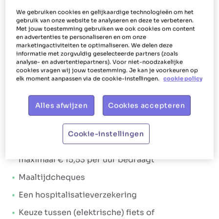
We gebruiken cookies en gelijkaardige technologieën om het
Ons aanbod
gebruik van onze website te analyseren en deze te verbeteren.
Met jouw toestemming gebruiken we ook cookies om content
Shiny, happy werknemers
, daar gaan we voor bij
en advertenties te personaliseren en om onze
marketingactiviteiten te optimaliseren. We delen deze
Het Poetsbureau. Dit vertaalt zich in de manier
informatie met zorgvuldig geselecteerde partners (zoals
waarop we jou als huishoudhulp belonen en
analyse- en advertentiepartners). Voor niet-noodzakelijke
cookies vragen wij jouw toestemming. Je kan je voorkeuren op
bijstaan. Ons doel is dan ook om jou te laten
elk moment aanpassen via de cookie-instellingen.
cookie policy
stralen. Daarom krijg je bij Het Poetsbureau
Diksmuide niet alleen een
aantrekkelijk
Alles afwijzen
Cookies accepteren
verloningspakket
, maar ook tal van
extralegale
voordelen
. Loonpakket:
Cookie-instellingen
Een brutoloon dat minimaal € 14,67 en
maximaal € 15,53 per uur bedraagt
Maaltijdcheques
Een hospitalisatieverzekering
Keuze tussen (elektrische) fiets of