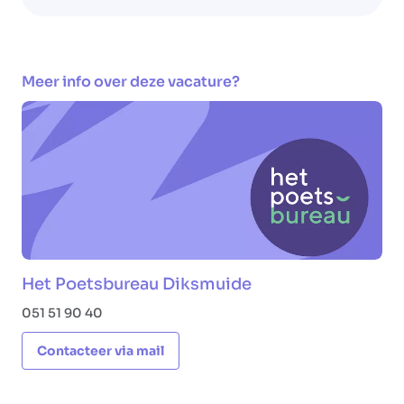
Meer info over deze vacature?
Het Poetsbureau Diksmuide
051 51 90 40
Contacteer via mail