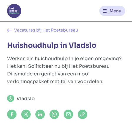
Menu
Kantoren
Vacatures bij Het Poetsbureau
Huishoudhulp in Vladslo
Werknemerszone
Werken als huishoudhulp in je eigen omgeving?
Klantenzone
Het kan! Solliciteer nu bij Het Poetsbureau
Diksmuide en geniet van een mooi
verloningspakket met tal van voordelen.
NL
FR
Vladslo
Glowi
Glowi Jobs
Het Poetsbureau
Share on Facebook
Share on X (formerly Twitter)
Share on LinkedIn
Share via Whatsapp
Share via Mail
Copy to clipboard