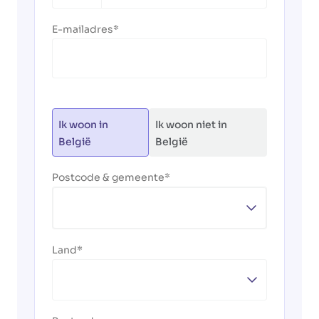
+32
E-mailadres
Ik woon in
Ik woon niet in
België
België
Postcode & gemeente
Land