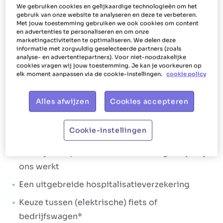
Ons aanbod
We gebruiken cookies en gelijkaardige technologieën om het
gebruik van onze website te analyseren en deze te verbeteren.
Bij Het Poetsbureau gaan we altijd voor
shiny en
Met jouw toestemming gebruiken we ook cookies om content
en advertenties te personaliseren en om onze
happy medewerkers
. Dit vertaalt zich in de
marketingactiviteiten te optimaliseren. We delen deze
informatie met zorgvuldig geselecteerde partners (zoals
manier waarop we jou als huishoudhulp helpen
analyse- en advertentiepartners). Voor niet-noodzakelijke
en verlonen. Het uiteindelijke doel is jou laten
cookies vragen wij jouw toestemming. Je kan je voorkeuren op
elk moment aanpassen via de cookie-instellingen.
cookie policy
stralen. Daarom krijg je bij Het Poetsbureau
Tienen tal van
extralegale voordelen
en een
Alles afwijzen
Cookies accepteren
aantrekkelijk salarispakket
. Loonpakket:
Een brutoloon van minimaal € 14,67 en
Cookie-instellingen
maximaal € 15,53 per uur
Maaltijdcheques vanaf de eerste dag dat je bij
ons werkt
Een uitgebreide hospitalisatieverzekering
Keuze tussen (elektrische) fiets of
bedrijfswagen*