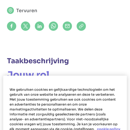
Tervuren
Share on Facebook
Share on X (formerly Twitter)
Share on LinkedIn
Share via Whatsapp
Share via Mail
Copy to clipboard
Taakbeschrijving
Jouw rol
Als poetshulp in Tervuren sta je in voor de
We gebruiken cookies en gelijkaardige technologieën om het
schoonmaak bij mensen thuis. Daarnaast voer je
gebruik van onze website te analyseren en deze te verbeteren.
Met jouw toestemming gebruiken we ook cookies om content
als poetsvrouw of -man ook aanvullende
en advertenties te personaliseren en om onze
huishoudelijke taken uit: lakens verversen,
marketingactiviteiten te optimaliseren. We delen deze
informatie met zorgvuldig geselecteerde partners (zoals
bedden opmaken, strijken, ramen lappen,
analyse- en advertentiepartners). Voor niet-noodzakelijke
cookies vragen wij jouw toestemming. Je kan je voorkeuren op
afwassen, vaat opbergen, maaltijden maken en
elk moment aanpassen via de cookie-instellingen.
cookie policy