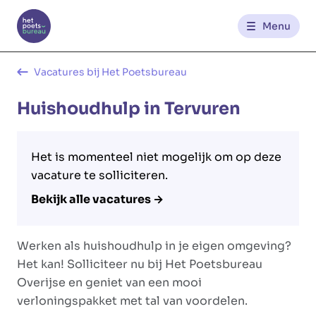
Menu
Kantoren
Vacatures bij Het Poetsbureau
Huishoudhulp in Tervuren
Werknemerszone
Klantenzone
Het is momenteel niet mogelijk om op deze
vacature te solliciteren.
Bekijk alle vacatures →
NL
FR
Werken als huishoudhulp in je eigen omgeving?
Glowi
Glowi Jobs
Het Poetsbureau
Het kan! Solliciteer nu bij Het Poetsbureau
Overijse en geniet van een mooi
verloningspakket met tal van voordelen.