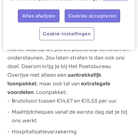
boodschappen doen.
Alles afwijzen
Cookies accepteren
Ons aanbod
Het Poetsbureau gaat voor
shiny, happy
Cookie-instellingen
medewerkers
. Dat vertalen we door naar de
manier waarop we jou als poetshulp verlonen en
ondersteunen. Jou laten stralen is dan ook ons
doel. Daarom krijg je bij Het Poetsbureau
Overijse niet alleen een
aantrekkelijk
loonpakket
, maar ook tal van
extralegale
voordelen
. Loonpakket:
Brutoloon tussen €14,67 en €15,53 per uur
Maaltijdcheques vanaf de eerste dag dat je bij
ons werkt
Hospitalisatieverzekering