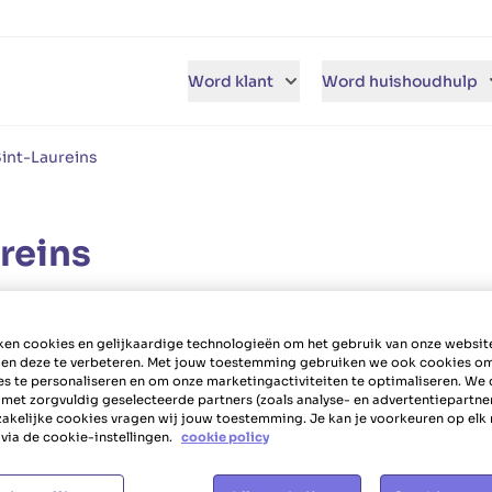
Word klant
Word huishoudhulp
int-Laureins
reins
re te solliciteren.
en cookies en gelijkaardige technologieën om het gebruik van onze websit
 en deze te verbeteren. Met jouw toestemming gebruiken we ook cookies o
es te personaliseren en om onze marketingactiviteiten te optimaliseren. We 
 met zorgvuldig geselecteerde partners (zoals analyse- en advertentiepartne
akelijke cookies vragen wij jouw toestemming. Je kan je voorkeuren op el
via de cookie-instellingen.
cookie policy
an! Solliciteer nu bij Het
spakket met tal van