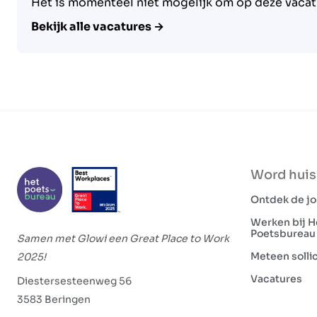
Het is momenteel niet mogelijk om op deze vacatu
Bekijk alle vacatures →
Word hui
Ontdek de j
Werken bij H
Poetsbureau
Samen met Glowi een Great Place to Work
Meteen solli
2025!
Vacatures
Diestersesteenweg 56
3583 Beringen