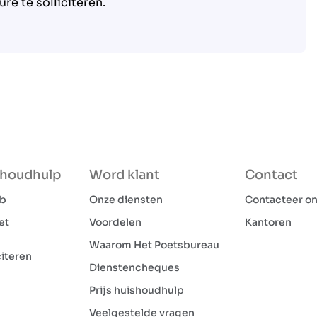
re te solliciteren.
shoudhulp
Word klant
Contact
ob
Onze diensten
Contacteer o
et
Voordelen
Kantoren
Waarom Het Poetsbureau
citeren
Dienstencheques
Prijs huishoudhulp
Veelgestelde vragen