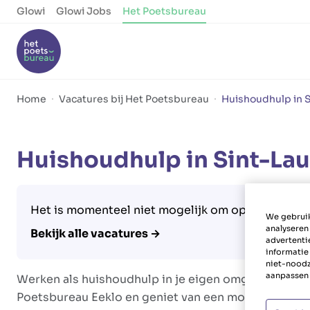
Glowi
Glowi Jobs
Het Poetsbureau
Home
Vacatures bij Het Poetsbureau
Huishoudhulp in S
Huishoudhulp in Sint-Lau
Het is momenteel niet mogelijk om op deze vacatu
We gebruik
analyseren
Bekijk alle vacatures →
advertenti
informatie
niet-noodz
aanpassen 
Werken als huishoudhulp in je eigen omgeving? Het k
Poetsbureau Eeklo en geniet van een mooi verloning