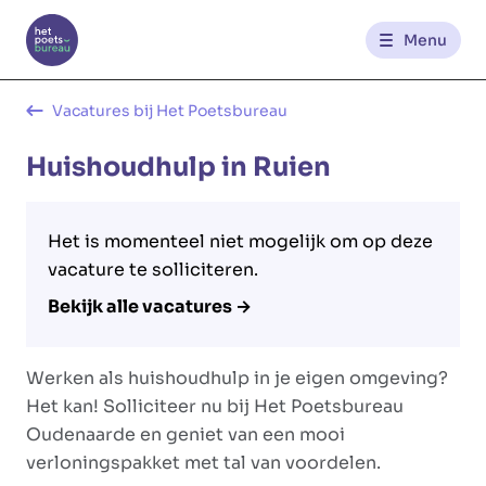
Menu
Kantoren
Vacatures bij Het Poetsbureau
Huishoudhulp in Ruien
Werknemerszone
Klantenzone
Het is momenteel niet mogelijk om op deze
vacature te solliciteren.
Bekijk alle vacatures →
NL
FR
Werken als huishoudhulp in je eigen omgeving?
Glowi
Glowi Jobs
Het Poetsbureau
Het kan! Solliciteer nu bij Het Poetsbureau
Oudenaarde en geniet van een mooi
verloningspakket met tal van voordelen.