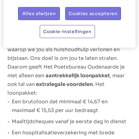
maken en inkopen doen.
Alles afwijzen
Cookies accepteren
Ons aanbod
Cookie-instellingen
Bij Het Poetsbureau gaan we altijd voor
shiny,
happy werknemers
. Dit vertaalt zich in de manier
waarop we jou als huishoudhulp verlonen en
bijstaan. Ons doel is om jou te laten stralen.
Daarom geeft Het Poetsbureau Oudenaarde je
niet alleen een
aantrekkelijk loonpakket
, maar
ook tal van
extralegale voordelen
. Het
loonpakket:
Een brutoloon dat minimaal € 14,67 en
maximaal € 15,53 per uur bedraagt
Maaltijdcheques vanaf je eerste dag in dienst
Een hospitalisatieverzekering met brede