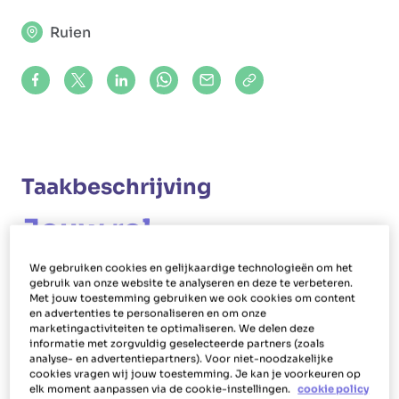
Ruien
Share on Facebook
Share on X (formerly Twitter)
Share on LinkedIn
Share via Whatsapp
Share via Mail
Copy to clipboard
Taakbeschrijving
Jouw rol
De schoonmaak bij mensen thuis, daar ben je
We gebruiken cookies en gelijkaardige technologieën om het
verantwoordelijk voor als huishoudhulp in Ruien.
gebruik van onze website te analyseren en deze te verbeteren.
Met jouw toestemming gebruiken we ook cookies om content
Daarnaast voer je als poetsvrouw of -man ook
en advertenties te personaliseren en om onze
marketingactiviteiten te optimaliseren. We delen deze
bijkomende huishoudelijke taken uit zoals lakens
informatie met zorgvuldig geselecteerde partners (zoals
verversen, bedden opmaken, strijken, ramen
analyse- en advertentiepartners). Voor niet-noodzakelijke
cookies vragen wij jouw toestemming. Je kan je voorkeuren op
lappen, afwassen, vaat opbergen, maaltijden
elk moment aanpassen via de cookie-instellingen.
cookie policy