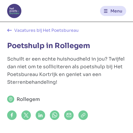
Menu
Kantoren
Vacatures bij Het Poetsbureau
Poetshulp in Rollegem
Werknemerszone
Schuilt er een echte huishoudheld in jou? Twijfel
Klantenzone
dan niet om te solliciteren als poetshulp bij Het
Poetsbureau Kortrijk en geniet van een
Sterrenbehandeling!
NL
FR
Rollegem
Glowi
Glowi Jobs
Het Poetsbureau
Share on Facebook
Share on X (formerly Twitter)
Share on LinkedIn
Share via Whatsapp
Share via Mail
Copy to clipboard