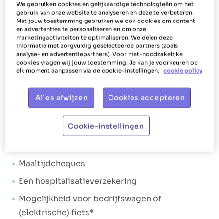
We gebruiken cookies en gelijkaardige technologieën om het
gebruik van onze website te analyseren en deze te verbeteren.
Ons aanbod
Met jouw toestemming gebruiken we ook cookies om content
en advertenties te personaliseren en om onze
Het Poetsbureau gaat voor
happy, shiny
marketingactiviteiten te optimaliseren. We delen deze
informatie met zorgvuldig geselecteerde partners (zoals
collega's
. Dat vertalen we door naar de manier
analyse- en advertentiepartners). Voor niet-noodzakelijke
waarop we jou als huishoudhulp verlonen en
cookies vragen wij jouw toestemming. Je kan je voorkeuren op
elk moment aanpassen via de cookie-instellingen.
cookie policy
helpen. Jou laten stralen, dat is wat we willen.
Het Poetsbureau Kortrijk geeft je daarom niet
Alles afwijzen
Cookies accepteren
alleen een
aantrekkelijk loonpakket
, maar ook
tal van
extralegale voordelen
. Het salarispakket:
Cookie-instellingen
Een brutoloon dat minimaal € 14,67 en
maximaal € 15,53 per uur bedraagt
Maaltijdcheques
Een hospitalisatieverzekering
Mogelijkheid voor bedrijfswagen of
(elektrische) fiets*