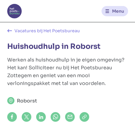
Menu
Kantoren
Vacatures bij Het Poetsbureau
Huishoudhulp in Roborst
Werknemerszone
Werken als huishoudhulp in je eigen omgeving?
Klantenzone
Het kan! Solliciteer nu bij Het Poetsbureau
Zottegem en geniet van een mooi
verloningspakket met tal van voordelen.
NL
FR
Roborst
Glowi
Glowi Jobs
Het Poetsbureau
Share on Facebook
Share on X (formerly Twitter)
Share on LinkedIn
Share via Whatsapp
Share via Mail
Copy to clipboard