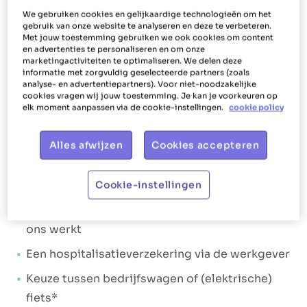
We gebruiken cookies en gelijkaardige technologieën om het
Ons aanbod
gebruik van onze website te analyseren en deze te verbeteren.
Met jouw toestemming gebruiken we ook cookies om content
Het Poetsbureau gaat voor
shiny en happy
en advertenties te personaliseren en om onze
marketingactiviteiten te optimaliseren. We delen deze
medewerkers
. Dit vertaalt zich in de manier
informatie met zorgvuldig geselecteerde partners (zoals
analyse- en advertentiepartners). Voor niet-noodzakelijke
waarop we jou als huishoudhulp verlonen en
cookies vragen wij jouw toestemming. Je kan je voorkeuren op
bijstaan. Het doel daarvan? Jou laten stralen.
elk moment aanpassen via de cookie-instellingen.
cookie policy
Daarom geeft Het Poetsbureau Zottegem je tal
Alles afwijzen
Cookies accepteren
van
extralegale voordelen
en een
aantrekkelijk
verloningspakket
. Het loonpakket:
Brutoloon tussen €14,67 en €15,53 per uur
Cookie-instellingen
Maaltijdcheques vanaf de eerste dag dat je bij
ons werkt
Een hospitalisatieverzekering via de werkgever
Keuze tussen bedrijfswagen of (elektrische)
fiets*