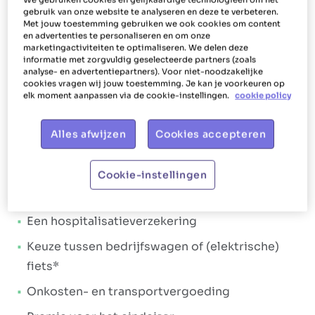
Ons aanbod
gebruik van onze website te analyseren en deze te verbeteren.
Met jouw toestemming gebruiken we ook cookies om content
Het Poetsbureau gaat voor
shiny en happy
en advertenties te personaliseren en om onze
marketingactiviteiten te optimaliseren. We delen deze
collega's
. Iets wat zich ook vertaalt in de manier
informatie met zorgvuldig geselecteerde partners (zoals
waarop we jou als huishoudhulp helpen en
analyse- en advertentiepartners). Voor niet-noodzakelijke
cookies vragen wij jouw toestemming. Je kan je voorkeuren op
verlonen. Jou laten stralen is dan ook ons doel.
elk moment aanpassen via de cookie-instellingen.
cookie policy
Daarom geeft Het Poetsbureau Tienen je tal van
extralegale voordelen
en een
aantrekkelijk
Alles afwijzen
Cookies accepteren
loonpakket
. Het verloningspakket:
Brutoloon tussen €14,67 en €15,53 per uur
Cookie-instellingen
Maaltijdcheques vanaf dag één
Een hospitalisatieverzekering
Keuze tussen bedrijfswagen of (elektrische)
fiets*
Onkosten- en transportvergoeding