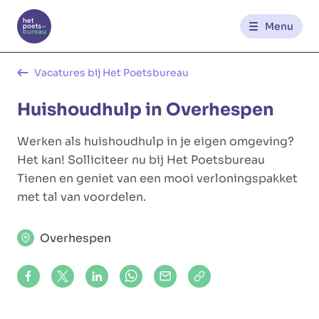
Menu
Kantoren
Vacatures bij Het Poetsbureau
Huishoudhulp in Overhespen
Werknemerszone
Werken als huishoudhulp in je eigen omgeving?
Klantenzone
Het kan! Solliciteer nu bij Het Poetsbureau
Tienen en geniet van een mooi verloningspakket
met tal van voordelen.
NL
FR
Overhespen
Glowi
Glowi Jobs
Het Poetsbureau
Share on Facebook
Share on X (formerly Twitter)
Share on LinkedIn
Share via Whatsapp
Share via Mail
Copy to clipboard