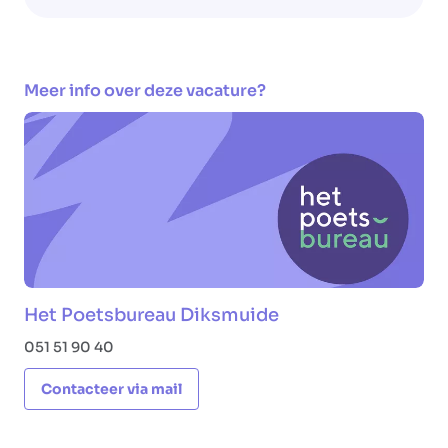
Meer info over deze vacature?
Het Poetsbureau Diksmuide
051 51 90 40
Contacteer via mail