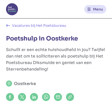
Menu
Kantoren
Vacatures bij Het Poetsbureau
Poetshulp in Oostkerke
Werknemerszone
Schuilt er een echte huishoudheld in jou? Twijfel
Klantenzone
dan niet om te solliciteren als poetshulp bij Het
Poetsbureau Diksmuide en geniet van een
Sterrenbehandeling!
NL
FR
Oostkerke
Glowi
Glowi Jobs
Het Poetsbureau
Share on Facebook
Share on X (formerly Twitter)
Share on LinkedIn
Share via Whatsapp
Share via Mail
Copy to clipboard