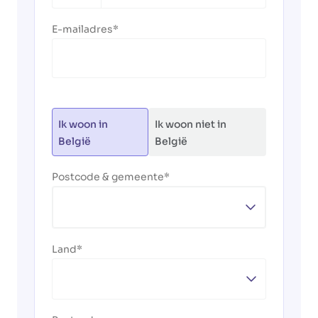
+32
E-mailadres
Ik woon in
Ik woon niet in
België
België
Postcode & gemeente
Land