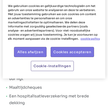
We gebruiken cookies en gelijkaardige technologieën om het
Ons aanbod
gebruik van onze website te analyseren en deze te verbeteren.
Met jouw toestemming gebruiken we ook cookies om content
Bij Het Poetsbureau gaan we elke dag voor
shiny
en advertenties te personaliseren en om onze
marketingactiviteiten te optimaliseren. We delen deze
en happy werknemers
. Dat wordt ook vertaald in
informatie met zorgvuldig geselecteerde partners (zoals
de manier waarop we jou als poetshulp verlonen
analyse- en advertentiepartners). Voor niet-noodzakelijke
cookies vragen wij jouw toestemming. Je kan je voorkeuren op
en bijstaan. Ons doel is dan ook om jou te laten
elk moment aanpassen via de cookie-instellingen.
cookie policy
stralen. Daarom krijg je bij Het Poetsbureau
Diksmuide niet alleen een
aantrekkelijk
Alles afwijzen
Cookies accepteren
loonpakket
, maar ook tal van
extralegale
voordelen
. Loonpakket:
Cookie-instellingen
Een brutoloon dat tussen € 14,67 en € 15,53 per
uur ligt
Maaltijdcheques
Een hospitalisatieverzekering met brede
dekking