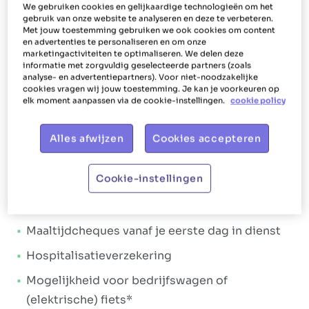
We gebruiken cookies en gelijkaardige technologieën om het
gebruik van onze website te analyseren en deze te verbeteren.
Ons aanbod
Met jouw toestemming gebruiken we ook cookies om content
en advertenties te personaliseren en om onze
Het Poetsbureau gaat voor
happy, shiny
marketingactiviteiten te optimaliseren. We delen deze
informatie met zorgvuldig geselecteerde partners (zoals
werknemers
. Dat wordt ook vertaald in de
analyse- en advertentiepartners). Voor niet-noodzakelijke
manier waarop we jou als poetshulp verlonen en
cookies vragen wij jouw toestemming. Je kan je voorkeuren op
elk moment aanpassen via de cookie-instellingen.
cookie policy
helpen. Ons doel is dan ook om jou te laten
stralen. Daarom krijg je bij Het Poetsbureau
Alles afwijzen
Cookies accepteren
Mechelen tal van
extralegale voordelen
en een
aantrekkelijk loonpakket
. Loonpakket:
Cookie-instellingen
Een brutoloon dat minimaal € 14,67 en
maximaal € 15,53 per uur bedraagt
Maaltijdcheques vanaf je eerste dag in dienst
Hospitalisatieverzekering
Mogelijkheid voor bedrijfswagen of
(elektrische) fiets*