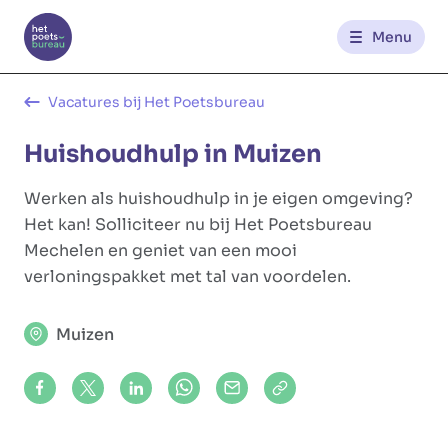
Menu
Kantoren
Vacatures bij Het Poetsbureau
Huishoudhulp in Muizen
Werknemerszone
Werken als huishoudhulp in je eigen omgeving?
Klantenzone
Het kan! Solliciteer nu bij Het Poetsbureau
Mechelen en geniet van een mooi
verloningspakket met tal van voordelen.
NL
FR
Muizen
Glowi
Glowi Jobs
Het Poetsbureau
Share on Facebook
Share on X (formerly Twitter)
Share on LinkedIn
Share via Whatsapp
Share via Mail
Copy to clipboard