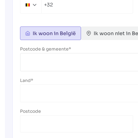
+32
Belgium
+32
Ik woon in België
Ik woon niet in Be
Postcode & gemeente
Land
Postcode