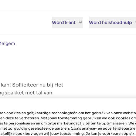
Word klant
Word huishoudhulp
 Meigem
an! Solliciteer nu bij Het
ngspakket met tal van
en cookies en gelijkaardige technologieën om het gebruik van onze websit
 en deze te verbeteren. Met jouw toestemming gebruiken we ook cookies o
es te personaliseren en om onze marketingactiviteiten te optimaliseren. We 
 met zorgvuldig geselecteerde partners (zoals analyse- en advertentiepartne
akelijke cookies vragen wij jouw toestemming. Je kan je voorkeuren op el