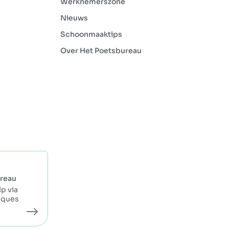
Werknemerszone
Nieuws
Schoonmaaktips
Over Het Poetsbureau
reau
p via
eques