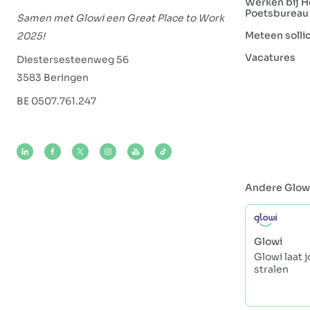
Werken bij H
Poetsbureau
Samen met Glowi een Great Place to Work
Meteen solli
2025!
Vacatures
Diestersesteenweg 56
3583 Beringen
BE 0507.761.247
Andere Glow
Glowi
Glowi laat 
stralen