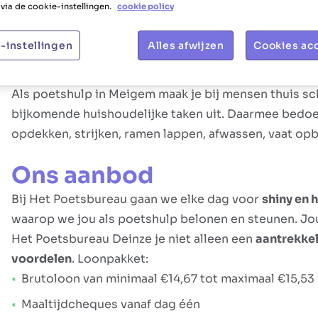
via de cookie-instellingen.
cookie policy
Taakbeschrijving
-instellingen
Alles afwijzen
Cookies ac
Jouw rol
Als poetshulp in Meigem maak je bij mensen thuis sc
bijkomende huishoudelijke taken uit. Daarmee bedo
opdekken, strijken, ramen lappen, afwassen, vaat o
Ons aanbod
Bij Het Poetsbureau gaan we elke dag voor
shiny en
waarop we jou als poetshulp belonen en steunen. Jou 
Het Poetsbureau Deinze je niet alleen een
aantrekkel
voordelen
. Loonpakket:
Brutoloon van minimaal €14,67 tot maximaal €15,53 
Maaltijdcheques vanaf dag één