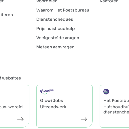
et
Voordelen
Kantoren
Waarom Het Poetsbureau
citeren
Dienstencheques
Prijs huishoudhulp
Veelgestelde vragen
Meteen aanvragen
i websites
Glowi Jobs
Het Poetsbu
jouw wereld
Uitzendwerk
Huishoudhul
dienstench