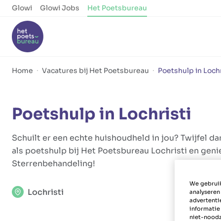
Glowi
Glowi Jobs
Het Poetsbureau
Home
Vacatures bij Het Poetsbureau
Poetshulp in Lochr
Poetshulp in Lochristi
Schuilt er een echte huishoudheld in jou? Twijfel dan
als poetshulp bij Het Poetsbureau Lochristi en geni
Sterrenbehandeling!
We gebruik
Lochristi
analyseren
advertenti
informatie
niet-noodz