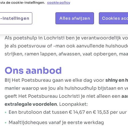
via de cookie-instellingen.
cookie policy
Taakbeschrijving
-instellingen
Alles afwijzen
Cookies ac
Jouw rol
Als poetshulp in Lochristi ben je verantwoordelijk 
je als poetsvrouw of -man ook aanvullende huishoude
strijken, ramen lappen, afwassen, vaat opbergen, ma
Ons aanbod
Bij Het Poetsbureau gaan we elke dag voor
shiny en
manier waarop we jou als huishoudhulp bijstaan en ve
geeft Het Poetsbureau Lochristi je niet alleen een
aa
extralegale voordelen
. Loonpakket:
Een brutoloon dat tussen € 14,67 en € 15,53 per uur 
Maaltijdcheques vanaf je eerste werkdag