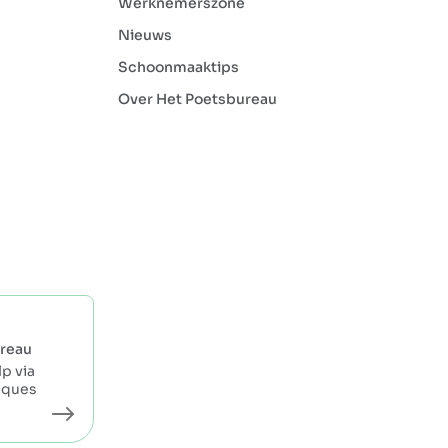
Werknemerszone
Nieuws
Schoonmaaktips
Over Het Poetsbureau
reau
p via
eques