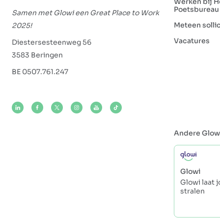
Werken bij H
Poetsbureau
Samen met Glowi een Great Place to Work
Meteen solli
2025!
Vacatures
Diestersesteenweg 56
3583 Beringen
BE 0507.761.247
Andere Glow
Glowi
Glowi laat 
stralen