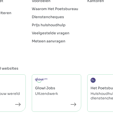
et
Voordelen
Kantoren
Waarom Het Poetsbureau
citeren
Dienstencheques
Prijs huishoudhulp
Veelgestelde vragen
Meteen aanvragen
i websites
Glowi Jobs
Het Poetsbu
jouw wereld
Uitzendwerk
Huishoudhul
dienstench