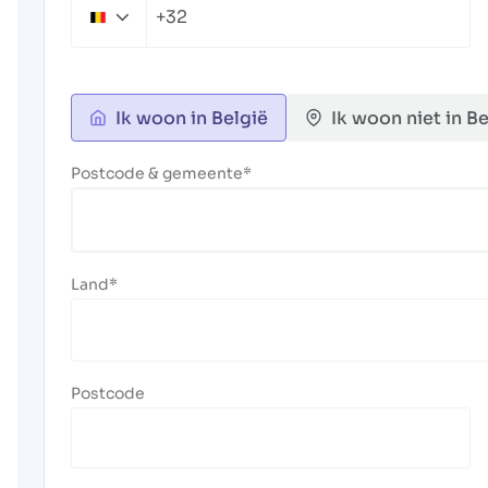
+32
Belgium
+32
Ik woon in België
Ik woon niet in Be
Postcode & gemeente
Land
Postcode