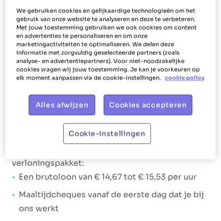
boodschappen doen horen daar onder andere
We gebruiken cookies en gelijkaardige technologieën om het
gebruik van onze website te analyseren en deze te verbeteren.
bij.
Met jouw toestemming gebruiken we ook cookies om content
en advertenties te personaliseren en om onze
Ons aanbod
marketingactiviteiten te optimaliseren. We delen deze
informatie met zorgvuldig geselecteerde partners (zoals
analyse- en advertentiepartners). Voor niet-noodzakelijke
Bij Het Poetsbureau gaan we altijd voor
shiny,
cookies vragen wij jouw toestemming. Je kan je voorkeuren op
elk moment aanpassen via de cookie-instellingen.
cookie policy
happy medewerkers
. Dat vertalen we door naar
de manier waarop we jou als poetshulp verlonen
Alles afwijzen
Cookies accepteren
en bijstaan. Jou laten stralen, dat is ons doel.
Daarom krijg je bij Het Poetsbureau Houthalen
Cookie-instellingen
niet alleen een
aantrekkelijk loonpakket
, maar
ook tal van
extralegale voordelen
. Het
verloningspakket:
Een brutoloon van € 14,67 tot € 15,53 per uur
Maaltijdcheques vanaf de eerste dag dat je bij
ons werkt