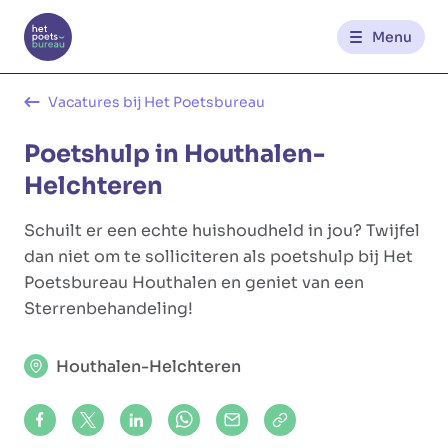
Menu
Kantoren
Vacatures bij Het Poetsbureau
Poetshulp in Houthalen-
Werknemerszone
Helchteren
Klantenzone
Schuilt er een echte huishoudheld in jou? Twijfel
dan niet om te solliciteren als poetshulp bij Het
Poetsbureau Houthalen en geniet van een
NL
FR
Sterrenbehandeling!
Houthalen-Helchteren
Glowi
Glowi Jobs
Het Poetsbureau
Share on Facebook
Share on X (formerly Twitter)
Share on LinkedIn
Share via Whatsapp
Share via Mail
Copy to clipboard