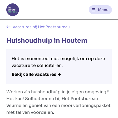
Menu
Kantoren
Vacatures bij Het Poetsbureau
Huishoudhulp in Houtem
Werknemerszone
Klantenzone
Het is momenteel niet mogelijk om op deze
vacature te solliciteren.
Bekijk alle vacatures →
NL
FR
Werken als huishoudhulp in je eigen omgeving?
Glowi
Glowi Jobs
Het Poetsbureau
Het kan! Solliciteer nu bij Het Poetsbureau
Veurne en geniet van een mooi verloningspakket
met tal van voordelen.