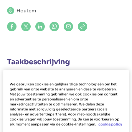
Houtem
Share on Facebook
Share on X (formerly Twitter)
Share on LinkedIn
Share via Whatsapp
Share via Mail
Copy to clipboard
Taakbeschrijving
Jouw rol
We gebruiken cookies en gelijkaardige technologieën om het
Als huishoudhulp in Houtem maak je schoon bij
gebruik van onze website te analyseren en deze te verbeteren.
mensen thuis. Je voert daarnaast als poetsvrouw
Met jouw toestemming gebruiken we ook cookies om content
en advertenties te personaliseren en om onze
of -man ook extra huishoudelijke taken uit zoals
marketingactiviteiten te optimaliseren. We delen deze
informatie met zorgvuldig geselecteerde partners (zoals
lakens verversen, bedden opmaken, strijken,
analyse- en advertentiepartners). Voor niet-noodzakelijke
ramen lappen, afwassen, vaat opbergen,
cookies vragen wij jouw toestemming. Je kan je voorkeuren op
elk moment aanpassen via de cookie-instellingen.
cookie policy
maaltijden maken en inkopen doen.