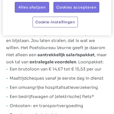
Alles afwijzen
Cookies accepteren
Ons aanbod
Shiny, happy collega's
, daar gaan we voor bij Het
Cookie-instellingen
Poetsbureau. Dat vertalen we door naar de
manier waarop we jou als huishoudhulp verlonen
en bijstaan. Jou laten stralen, dat is wat we
willen. Het Poetsbureau Veurne geeft je daarom
niet alleen een
aantrekkelijk salarispakket
, maar
ook tal van
extralegale voordelen
. Loonpakket:
Een brutoloon van € 14,67 tot € 15,53 per uur
Maaltijdcheques vanaf je eerste dag in dienst
Een omvangrijke hospitalisatieverzekering
Een bedrijfswagen of (elektrische) fiets*
Onkosten- en transportvergoeding