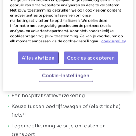
Ons aanbod
gebruik van onze website te analyseren en deze te verbeteren.
Met jouw toestemming gebruiken we ook cookies om content
Bij Het Poetsbureau gaan we steeds voor
shiny,
en advertenties te personaliseren en om onze
marketingactiviteiten te optimaliseren. We delen deze
happy werknemers
. Dat wordt ook vertaald in de
informatie met zorgvuldig geselecteerde partners (zoals
manier waarop we jou als poetshulp helpen en
analyse- en advertentiepartners). Voor niet-noodzakelijke
cookies vragen wij jouw toestemming. Je kan je voorkeuren op
verlonen. Jou laten stralen is dan ook ons doel.
elk moment aanpassen via de cookie-instellingen.
cookie policy
Daarom krijg je bij Het Poetsbureau Bornem tal
van
extralegale voordelen
en een
aantrekkelijk
Alles afwijzen
Cookies accepteren
verloningspakket
. Het verloningspakket:
Brutoloon tussen €14,67 en €15,53 per uur
Cookie-instellingen
Maaltijdcheques vanaf dag één
Een hospitalisatieverzekering
Keuze tussen bedrijfswagen of (elektrische)
fiets*
Tegemoetkoming voor je onkosten en
transport