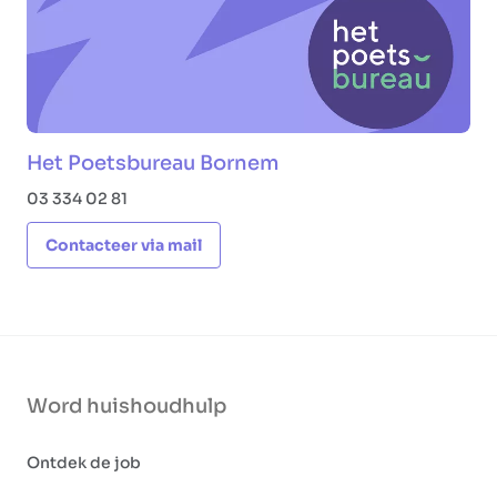
Het Poetsbureau Bornem
03 334 02 81
Contacteer via mail
Word huishoudhulp
Ontdek de job