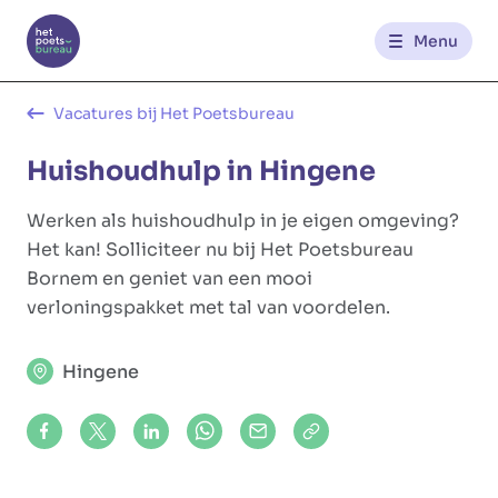
Menu
Kantoren
Vacatures bij Het Poetsbureau
Huishoudhulp in Hingene
Werknemerszone
Werken als huishoudhulp in je eigen omgeving?
Klantenzone
Het kan! Solliciteer nu bij Het Poetsbureau
Bornem en geniet van een mooi
verloningspakket met tal van voordelen.
NL
FR
Hingene
Glowi
Glowi Jobs
Het Poetsbureau
Share on Facebook
Share on X (formerly Twitter)
Share on LinkedIn
Share via Whatsapp
Share via Mail
Copy to clipboard