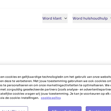
Word klant
Word huishoudhulp
re te solliciteren.
en cookies en gelijkaardige technologieën om het gebruik van onze websit
 en deze te verbeteren. Met jouw toestemming gebruiken we ook cookies o
es te personaliseren en om onze marketingactiviteiten te optimaliseren. We 
 met zorgvuldig geselecteerde partners (zoals analyse- en advertentiepartne
akelijke cookies vragen wij jouw toestemming. Je kan je voorkeuren op el
via de cookie-instellingen.
cookie policy
 niet om te solliciteren
eniet van een