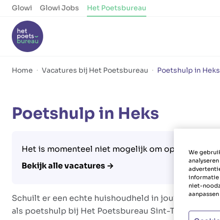
Glowi
Glowi Jobs
Het Poetsbureau
Home
Vacatures bij Het Poetsbureau
Poetshulp in Heks
Poetshulp in Heks
Het is momenteel niet mogelijk om op deze vacatu
We gebruik
analyseren
Bekijk alle vacatures →
advertenti
informatie
niet-noodz
aanpassen 
Schuilt er een echte huishoudheld in jou? Twijfel dan
als poetshulp bij Het Poetsbureau Sint-Truiden en g