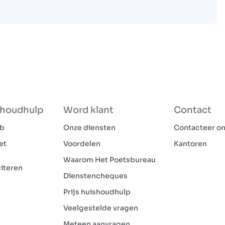
shoudhulp
Word klant
Contact
ob
Onze diensten
Contacteer o
et
Voordelen
Kantoren
Waarom Het Poetsbureau
citeren
Dienstencheques
Prijs huishoudhulp
Veelgestelde vragen
Meteen aanvragen