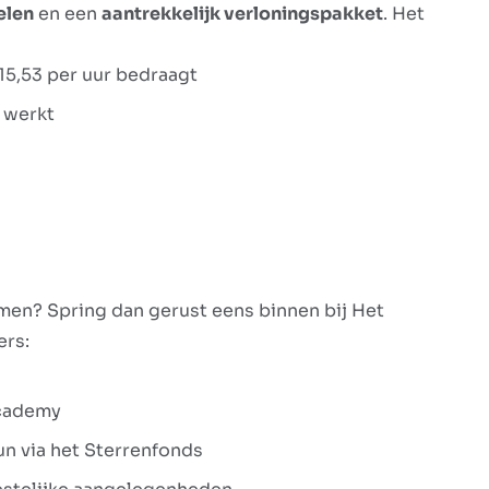
elen
en een
aantrekkelijk verloningspakket
. Het
15,53 per uur bedraagt
s werkt
omen? Spring dan gerust eens binnen bij Het
ers:
Academy
n via het Sterrenfonds