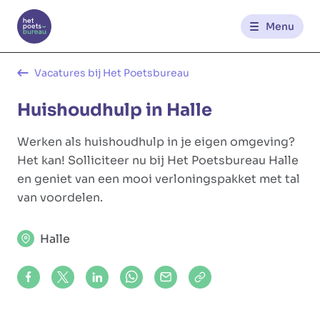
Menu
Kantoren
Vacatures bij Het Poetsbureau
Huishoudhulp in Halle
Werknemerszone
Werken als huishoudhulp in je eigen omgeving?
Klantenzone
Het kan! Solliciteer nu bij Het Poetsbureau Halle
en geniet van een mooi verloningspakket met tal
van voordelen.
NL
FR
Halle
Glowi
Glowi Jobs
Het Poetsbureau
Share on Facebook
Share on X (formerly Twitter)
Share on LinkedIn
Share via Whatsapp
Share via Mail
Copy to clipboard