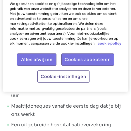
We gebruiken cookies en gelijkaardige technologieën om het
Ons aanbod
gebruik van onze website te analyseren en deze te verbeteren.
Met jouw toestemming gebruiken we ook cookies om content
en advertenties te personaliseren en om onze
Bij Het Poetsbureau gaan we elke dag voor
shiny
marketingactiviteiten te optimaliseren. We delen deze
informatie met zorgvuldig geselecteerde partners (zoals
en happy werknemers
. Iets wat zich ook vertaalt
analyse- en advertentiepartners). Voor niet-noodzakelijke
in de manier waarop we jou als huishoudhulp
cookies vragen wij jouw toestemming. Je kan je voorkeuren op
elk moment aanpassen via de cookie-instellingen.
cookie policy
bijstaan en verlonen. Ons doel is dan ook om jou
te laten stralen. Het Poetsbureau Halle geeft je
Alles afwijzen
Cookies accepteren
daarom niet alleen een
aantrekkelijk loonpakket
,
maar ook tal van
extralegale voordelen
.
Cookie-instellingen
Loonpakket:
Brutoloon van min. €14,67 tot max. €15,53 per
uur
Maaltijdcheques vanaf de eerste dag dat je bij
ons werkt
Een uitgebreide hospitalisatieverzekering