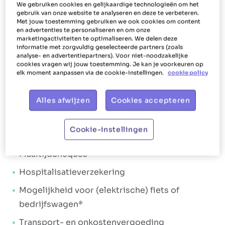
Ons aanbod
We gebruiken cookies en gelijkaardige technologieën om het
gebruik van onze website te analyseren en deze te verbeteren.
Met jouw toestemming gebruiken we ook cookies om content
Bij Het Poetsbureau gaan we altijd voor
shiny en
en advertenties te personaliseren en om onze
happy collega's
. Dit vertaalt zich in de manier
marketingactiviteiten te optimaliseren. We delen deze
informatie met zorgvuldig geselecteerde partners (zoals
waarop we jou als poetshulp verlonen en
analyse- en advertentiepartners). Voor niet-noodzakelijke
bijstaan. Het uiteindelijke doel is jou laten
cookies vragen wij jouw toestemming. Je kan je voorkeuren op
elk moment aanpassen via de cookie-instellingen.
cookie policy
stralen. Daarom krijg je bij Het Poetsbureau Gent
tal van
extralegale voordelen
en een
Alles afwijzen
Cookies accepteren
aantrekkelijk verloningspakket
. Het
verloningspakket:
Cookie-instellingen
Brutoloon tussen €14,67 en €15,53 per uur
Maaltijdcheques
Hospitalisatieverzekering
Mogelijkheid voor (elektrische) fiets of
bedrijfswagen*
Transport- en onkostenvergoeding