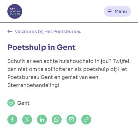
Menu
Kantoren
Vacatures bij Het Poetsbureau
Poetshulp in Gent
Werknemerszone
Schuilt er een echte huishoudheld in jou? Twijfel
Klantenzone
dan niet om te solliciteren als poetshulp bij Het
Poetsbureau Gent en geniet van een
Sterrenbehandeling!
NL
FR
Gent
Glowi
Glowi Jobs
Het Poetsbureau
Share on Facebook
Share on X (formerly Twitter)
Share on LinkedIn
Share via Whatsapp
Share via Mail
Copy to clipboard