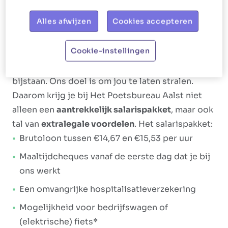
Ons aanbod
Alles afwijzen
Cookies accepteren
Het Poetsbureau gaat voor
shiny en happy
Cookie-instellingen
medewerkers
. Iets wat zich ook vertaalt in de
manier waarop we jou als poetshulp verlonen en
bijstaan. Ons doel is om jou te laten stralen.
Daarom krijg je bij Het Poetsbureau Aalst niet
alleen een
aantrekkelijk salarispakket
, maar ook
tal van
extralegale voordelen
. Het salarispakket:
Brutoloon tussen €14,67 en €15,53 per uur
Maaltijdcheques vanaf de eerste dag dat je bij
ons werkt
Een omvangrijke hospitalisatieverzekering
Mogelijkheid voor bedrijfswagen of
(elektrische) fiets*