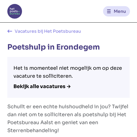
Menu
Kantoren
Vacatures bij Het Poetsbureau
Poetshulp in Erondegem
Werknemerszone
Klantenzone
Het is momenteel niet mogelijk om op deze
vacature te solliciteren.
Bekijk alle vacatures →
NL
FR
Schuilt er een echte huishoudheld in jou? Twijfel
Glowi
Glowi Jobs
Het Poetsbureau
dan niet om te solliciteren als poetshulp bij Het
Poetsbureau Aalst en geniet van een
Sterrenbehandeling!