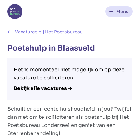
Menu
Kantoren
Vacatures bij Het Poetsbureau
Poetshulp in Blaasveld
Werknemerszone
Klantenzone
Het is momenteel niet mogelijk om op deze
vacature te solliciteren.
Bekijk alle vacatures →
NL
FR
Schuilt er een echte huishoudheld in jou? Twijfel
Glowi
Glowi Jobs
Het Poetsbureau
dan niet om te solliciteren als poetshulp bij Het
Poetsbureau Londerzeel en geniet van een
Sterrenbehandeling!