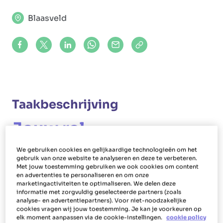
Blaasveld
Share on Facebook
Share on X (formerly Twitter)
Share on LinkedIn
Share via Whatsapp
Share via Mail
Copy to clipboard
Taakbeschrijving
Jouw rol
Als poetshulp in Blaasveld maak je schoon bij
We gebruiken cookies en gelijkaardige technologieën om het
mensen thuis. Daarnaast voer je als poetsvrouw
gebruik van onze website te analyseren en deze te verbeteren.
Met jouw toestemming gebruiken we ook cookies om content
of -man ook aanvullende huishoudelijke taken uit
en advertenties te personaliseren en om onze
marketingactiviteiten te optimaliseren. We delen deze
zoals lakens verversen, bedden opmaken,
informatie met zorgvuldig geselecteerde partners (zoals
strijken, ramen lappen, afwassen, vaat opbergen,
analyse- en advertentiepartners). Voor niet-noodzakelijke
cookies vragen wij jouw toestemming. Je kan je voorkeuren op
maaltijden maken en inkopen doen.
elk moment aanpassen via de cookie-instellingen.
cookie policy