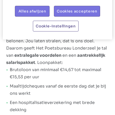
Ons aanbod
Alles afwijzen
Cookies accepteren
Shiny, happy collega's
, daar gaan we voor bij Het
Cookie-instellingen
Poetsbureau. Dat wordt ook vertaald in de
manier waarop we jou als poetshulp steunen en
belonen. Jou laten stralen, dat is ons doel.
Daarom geeft Het Poetsbureau Londerzeel je tal
van
extralegale voordelen
en een
aantrekkelijk
salarispakket
. Loonpakket:
Brutoloon van minimaal €14,67 tot maximaal
€15,53 per uur
Maaltijdcheques vanaf de eerste dag dat je bij
ons werkt
Een hospitalisatieverzekering met brede
dekking