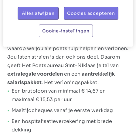
inkopen doen.
Alles afwijzen
Cookies accepteren
Ons aanbod
Cookie-instellingen
Het Poetsbureau gaat voor
happy, shiny
collega's
. Dat wordt ook vertaald in de manier
waarop we jou als poetshulp helpen en verlonen.
Jou laten stralen is dan ook ons doel. Daarom
geeft Het Poetsbureau Sint-Niklaas je tal van
extralegale voordelen
en een
aantrekkelijk
salarispakket
. Het verloningspakket:
Een brutoloon van minimaal € 14,67 en
maximaal € 15,53 per uur
Maaltijdcheques vanaf je eerste werkdag
Een hospitalisatieverzekering met brede
dekking