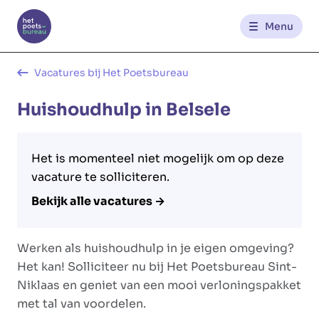
Menu
Kantoren
Vacatures bij Het Poetsbureau
Huishoudhulp in Belsele
Werknemerszone
Klantenzone
Het is momenteel niet mogelijk om op deze
vacature te solliciteren.
Bekijk alle vacatures →
NL
FR
Werken als huishoudhulp in je eigen omgeving?
Glowi
Glowi Jobs
Het Poetsbureau
Het kan! Solliciteer nu bij Het Poetsbureau Sint-
Niklaas en geniet van een mooi verloningspakket
met tal van voordelen.