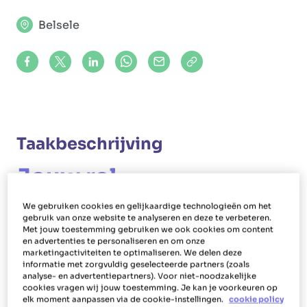
Belsele
Share on Facebook
Share on X (formerly Twitter)
Share on LinkedIn
Share via Whatsapp
Share via Mail
Copy to clipboard
Taakbeschrijving
Jouw rol
Als poetshulp in Belsele maak je schoon bij
We gebruiken cookies en gelijkaardige technologieën om het
mensen thuis. Daarnaast voer je als poetsvrouw
gebruik van onze website te analyseren en deze te verbeteren.
Met jouw toestemming gebruiken we ook cookies om content
of -man ook andere huishoudelijke taken uit.
en advertenties te personaliseren en om onze
marketingactiviteiten te optimaliseren. We delen deze
Daarmee bedoelen we onder andere lakens
informatie met zorgvuldig geselecteerde partners (zoals
verversen, bedden opdekken, strijken, ramen
analyse- en advertentiepartners). Voor niet-noodzakelijke
cookies vragen wij jouw toestemming. Je kan je voorkeuren op
lappen, afwassen, vaat opbergen, koken en
elk moment aanpassen via de cookie-instellingen.
cookie policy