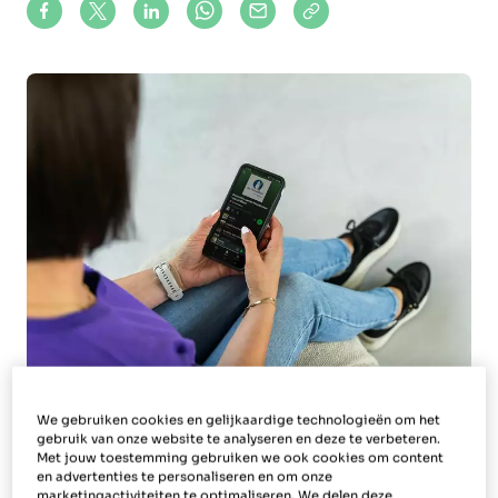
Share on Facebook
Share on X (formerly Twitter)
Share on LinkedIn
Share via Whatsapp
Share via Mail
Copy to clipboard
We gebruiken cookies en gelijkaardige technologieën om het
gebruik van onze website te analyseren en deze te verbeteren.
Vacaturefraude is een groeiend probleem
Met jouw toestemming gebruiken we ook cookies om content
waarbij oplichters zich voordoen als recruiters
en advertenties te personaliseren en om onze
marketingactiviteiten te optimaliseren. We delen deze