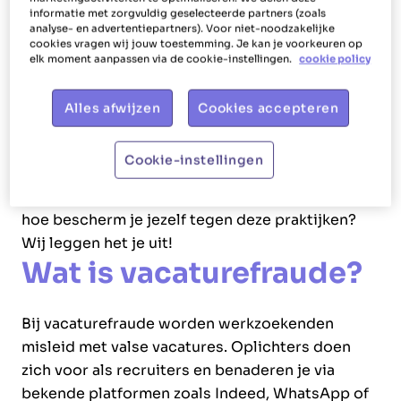
van bedrijven om je bankgegevens en dus ook je
informatie met zorgvuldig geselecteerde partners (zoals
geld afhandig te maken.
analyse- en advertentiepartners). Voor niet-noodzakelijke
cookies vragen wij jouw toestemming. Je kan je voorkeuren op
Ze gebruiken namen van betrouwbare
elk moment aanpassen via de cookie-instellingen.
cookie policy
organisaties om je vertrouwen te winnen. Maar
hoe herken je nu of je echt te maken hebt met
Alles afwijzen
Cookies accepteren
iemand van Glowi (of van Het
Poetsbureau, Glowi Jobs, Glowi Facilities, Blue
Cookie-instellingen
Groep, Motmans &
Partners, CaptainWork, RCA en Head Office) en
hoe bescherm je jezelf tegen deze praktijken?
Wij leggen het je uit!
Wat is vacaturefraude?
Bij vacaturefraude worden werkzoekenden
misleid met valse vacatures. Oplichters doen
zich voor als recruiters en benaderen je via
bekende platformen zoals Indeed, WhatsApp of