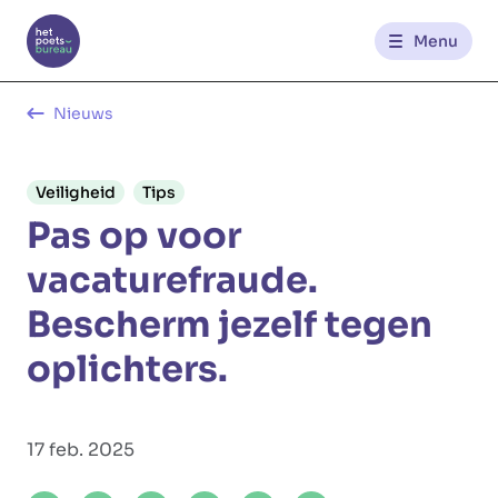
Menu
Kantoren
Nieuws
Werknemerszone
Veiligheid
Tips
Pas op voor
Klantenzone
vacaturefraude.
Bescherm jezelf tegen
NL
FR
oplichters.
Glowi
Glowi Jobs
Het Poetsbureau
17 feb. 2025