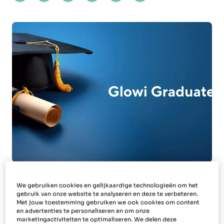
We gebruiken cookies en gelijkaardige technologieën om het
Het Poetsbureau en Easy Life breiden Glowi
gebruik van onze website te analyseren en deze te verbeteren.
Graduates uit: een traject waarmee
Met jouw toestemming gebruiken we ook cookies om content
en advertenties te personaliseren en om onze
huishoudhulpen gratis hun secundair diploma
marketingactiviteiten te optimaliseren. We delen deze