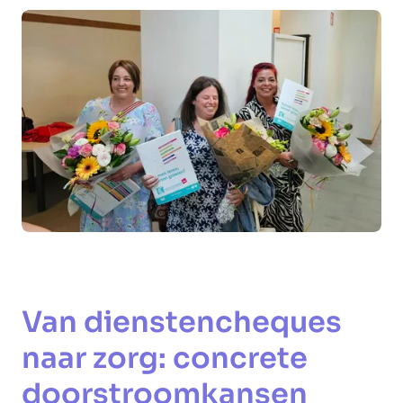
Van dienstencheques
naar zorg: concrete
doorstroomkansen