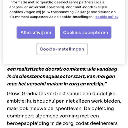
kunnen behalen via volwassenenonderwijs, mét
informatie met zorgvuldig geselecteerde partners (zoals
analyse- en advertentiepartners). Voor niet-noodzakelijke
afstudeerrichting in Zorg. Na een eerste
cookies vragen wij jouw toestemming. Je kan je voorkeuren op
succesvolle sessie bij Het Poetsbureau – met 8
elk moment aanpassen via de cookie-instellingen.
cookie policy
starters en 4 afgestudeerden – sluiten dit jaar
ook huishoudhulpen van Easy Life aan. Intussen
Alles afwijzen
Cookies accepteren
schreven 190 kandidaten zich in. Zij worden
uitgenodigd op een infodag op 25 februari. Jo
Cookie-instellingen
Mellemans en Elly Huysmans van de
overkoepelende Glowi-groep:
“We zien dit als
een realistische doorstroomkans: wie vandaag
in de dienstenchequesector start, kan morgen
mee het verschil maken in zorg en welzijn.”
Glowi Graduates vertrekt vanuit een duidelijke
ambitie: huishoudhulpen niet alleen werk bieden,
maar ook nieuwe perspectieven. De opleiding
combineert algemene vorming met een
beroepsopleiding in de zorg, zodat deelnemers