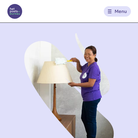
Menu
Kantoren
Werknemerszone
Klantenzone
NL
FR
Glowi
Glowi Jobs
Het Poetsbureau