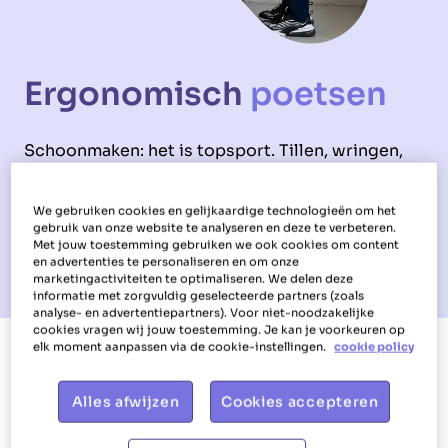
Ergonomisch
poetsen
Schoonmaken: het is topsport. Tillen, wringen,
vegen, trap op en trap af …
Maar hoe blijf je fit en voorkom je blessures op
We gebruiken cookies en gelijkaardige technologieën om het
de werkvloer? Simpel.
gebruik van onze website te analyseren en deze te verbeteren.
Met jouw toestemming gebruiken we ook cookies om content
Door net als topsporters uit te blinken in de
en advertenties te personaliseren en om onze
ideale houding. Klaar? Go!
marketingactiviteiten te optimaliseren. We delen deze
informatie met zorgvuldig geselecteerde partners (zoals
analyse- en advertentiepartners). Voor niet-noodzakelijke
cookies vragen wij jouw toestemming. Je kan je voorkeuren op
elk moment aanpassen via de cookie-instellingen.
cookie policy
Powered by
Translate
Alles afwijzen
Cookies accepteren