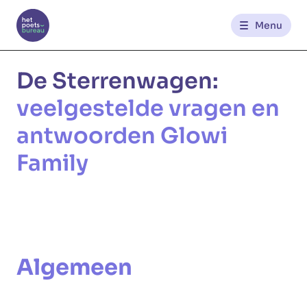
Menu
Kantoren
De Sterrenwagen:
veelgestelde vragen en
Werknemerszone
antwoorden Glowi
Klantenzone
Family
NL
FR
Glowi
Glowi Jobs
Het Poetsbureau
Algemeen