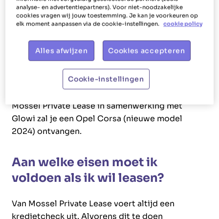
Iedere werknemer van Glowi kan voor Van
analyse- en advertentiepartners). Voor niet-noodzakelijke
Mossel Private Lease Privé kiezen. Van Mossel
cookies vragen wij jouw toestemming. Je kan je voorkeuren op
elk moment aanpassen via de cookie-instellingen.
cookie policy
Private Lease onderzoekt wel je financiële
draagkracht en kan op basis daarvan weigeren
Alles afwijzen
Cookies accepteren
om een contract op te starten
Welke wagen kan ik kiezen?
Cookie-instellingen
Als je kiest voor de private leasing van Van
Mossel Private Lease in samenwerking met
Glowi zal je een Opel Corsa (nieuwe model
2024) ontvangen.
Aan welke eisen moet ik
voldoen als ik wil leasen?
Van Mossel Private Lease voert altijd een
kredietcheck uit. Alvorens dit te doen