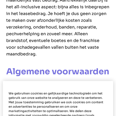
maandelijks vast bedrag. Aantrekkelijk daarbij is
het all-inclusive aspect: bijna alles is inbegrepen
in het leasebedrag. Je hoeft je dus geen zorgen
te maken over afzonderlijke kosten zoals
verzekering, onderhoud, banden, reparatie,
pechverhelping en zoveel meer. Alleen
brandstof, eventuele boetes en de franchise
voor schadegevallen vallen buiten het vaste
maandbedrag.
Algemene voorwaarden
Komt iedereen in aanmerking
voor de Van Mossel Private
We gebruiken cookies en gelijkaardige technologieën om het
gebruik van onze website te analyseren en deze te verbeteren.
Lease?
Met jouw toestemming gebruiken we ook cookies om content
en advertenties te personaliseren en om onze
marketingactiviteiten te optimaliseren. We delen deze
informatie met zorgvuldig geselecteerde partners (zoals