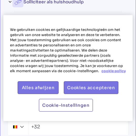
Solliciteer als huishoudhulp
Solliciteer als huishoudhulp in
We gebruiken cookies en gelijkaardige technologieën om het
gebruik van onze website te analyseren en deze te verbeteren.
regio Poperinge
Met jouw toestemming gebruiken we ook cookies om content
en advertenties te personaliseren en om onze
marketingactiviteiten te optimaliseren. We delen deze
Voornaam
informatie met zorgvuldig geselecteerde partners (zoals
analyse- en advertentiepartners). Voor niet-noodzakelijke
cookies vragen wij jouw toestemming. Je kan je voorkeuren op
elk moment aanpassen via de cookie-instellingen.
cookie policy
Familienaam
Alles afwijzen
Cookies accepteren
Cookie-instellingen
Telefoonnummer
+32
Belgium
+32