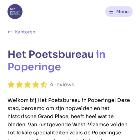
Menu
Kantoren
Kantoren
Het Poetsbureau
in
Werknemerszone
Poperinge
Klantenzone
4 reviews
NL
FR
Welkom bij Het Poetsbureau in Poperinge! Deze
stad, beroemd om zijn hopvelden en het
Glowi
Glowi Jobs
Het Poetsbureau
historische Grand Place, heeft heel wat te
bieden. Van rustgevende West-Vlaamse velden
tot lokale specialiteiten zoals de Poperingse