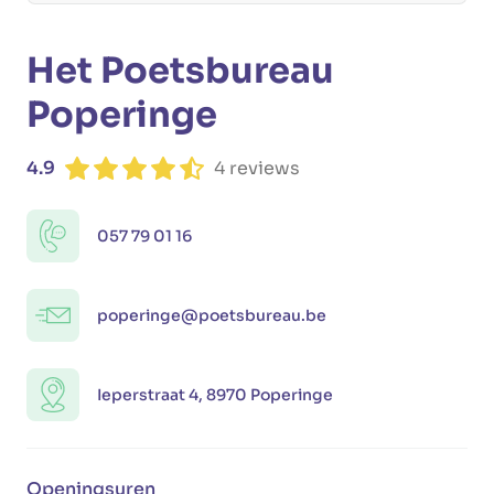
Het Poetsbureau
Poperinge
4.9
4 reviews
057 79 01 16
poperinge@poetsbureau.be
Ieperstraat 4, 8970 Poperinge
Openingsuren