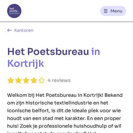
Menu
Kantoren
Kantoren
Het Poetsbureau
in
Werknemerszone
Kortrijk
Klantenzone
4 reviews
NL
FR
Welkom bij Het Poetsbureau in Kortrijk! Bekend
om zijn historische textielindustrie en het
Glowi
Glowi Jobs
Het Poetsbureau
iconische belfort, is dit de ideale plek voor wie
houdt van een stad met karakter. En een proper
huis! Zoek je professionele huishoudhulp of wil