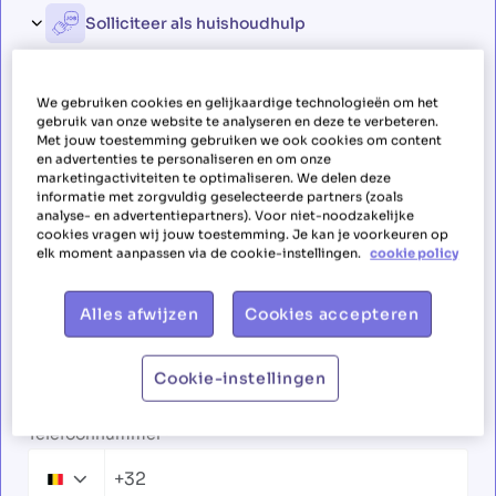
Solliciteer als huishoudhulp
We gebruiken cookies en gelijkaardige technologieën om het
Solliciteer als huishoudhulp in
gebruik van onze website te analyseren en deze te verbeteren.
Met jouw toestemming gebruiken we ook cookies om content
regio Kortrijk
en advertenties te personaliseren en om onze
marketingactiviteiten te optimaliseren. We delen deze
informatie met zorgvuldig geselecteerde partners (zoals
Voornaam
analyse- en advertentiepartners). Voor niet-noodzakelijke
cookies vragen wij jouw toestemming. Je kan je voorkeuren op
elk moment aanpassen via de cookie-instellingen.
cookie policy
Alles afwijzen
Cookies accepteren
Familienaam
Cookie-instellingen
Telefoonnummer
+32
Belgium