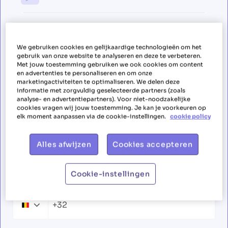
Solliciteer als huishoudhulp in
We gebruiken cookies en gelijkaardige technologieën om het
regio Kasterlee
gebruik van onze website te analyseren en deze te verbeteren.
Met jouw toestemming gebruiken we ook cookies om content
en advertenties te personaliseren en om onze
marketingactiviteiten te optimaliseren. We delen deze
Voornaam
informatie met zorgvuldig geselecteerde partners (zoals
analyse- en advertentiepartners). Voor niet-noodzakelijke
cookies vragen wij jouw toestemming. Je kan je voorkeuren op
elk moment aanpassen via de cookie-instellingen.
cookie policy
Familienaam
Alles afwijzen
Cookies accepteren
Cookie-instellingen
Telefoonnummer
+32
Belgium
+32