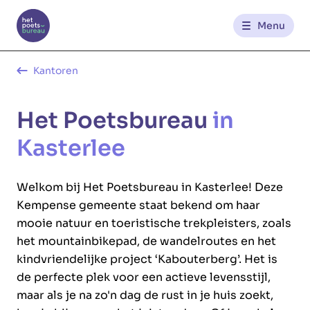
Menu
Kantoren
Kantoren
Het Poetsbureau
in
Werknemerszone
Kasterlee
Klantenzone
Welkom bij Het Poetsbureau in Kasterlee! Deze
NL
FR
Kempense gemeente staat bekend om haar
mooie natuur en toeristische trekpleisters, zoals
het mountainbikepad, de wandelroutes en het
Glowi
Glowi Jobs
Het Poetsbureau
kindvriendelijke project ‘Kabouterberg’. Het is
de perfecte plek voor een actieve levensstijl,
maar als je na zo'n dag de rust in je huis zoekt,