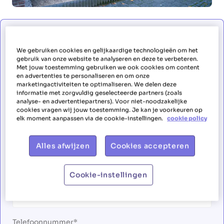
Solliciteer als huishoudhulp
We gebruiken cookies en gelijkaardige technologieën om het
gebruik van onze website te analyseren en deze te verbeteren.
Met jouw toestemming gebruiken we ook cookies om content
en advertenties te personaliseren en om onze
Solliciteer als huishoudhulp in
marketingactiviteiten te optimaliseren. We delen deze
informatie met zorgvuldig geselecteerde partners (zoals
regio Hasselt
analyse- en advertentiepartners). Voor niet-noodzakelijke
cookies vragen wij jouw toestemming. Je kan je voorkeuren op
elk moment aanpassen via de cookie-instellingen.
cookie policy
Voornaam
Alles afwijzen
Cookies accepteren
Familienaam
Cookie-instellingen
Telefoonnummer