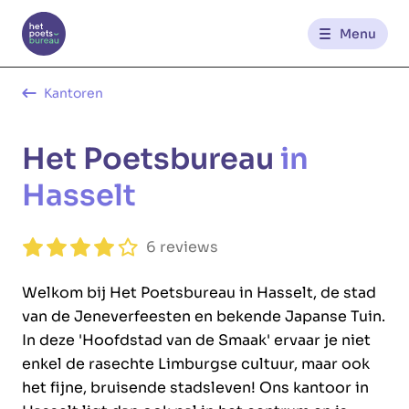
Menu
Kantoren
Kantoren
Het Poetsbureau
in
Werknemerszone
Hasselt
Klantenzone
6 reviews
NL
FR
Welkom bij Het Poetsbureau in Hasselt, de stad
van de Jeneverfeesten en bekende Japanse Tuin.
Glowi
Glowi Jobs
Het Poetsbureau
In deze 'Hoofdstad van de Smaak' ervaar je niet
enkel de rasechte Limburgse cultuur, maar ook
het fijne, bruisende stadsleven! Ons kantoor in