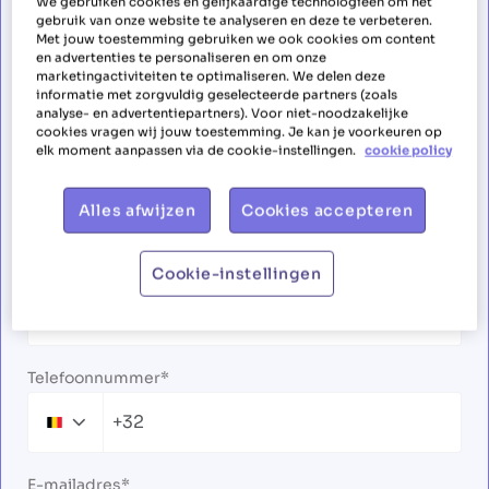
We gebruiken cookies en gelijkaardige technologieën om het
gebruik van onze website te analyseren en deze te verbeteren.
Met jouw toestemming gebruiken we ook cookies om content
en advertenties te personaliseren en om onze
Solliciteer als huishoudhulp in
marketingactiviteiten te optimaliseren. We delen deze
informatie met zorgvuldig geselecteerde partners (zoals
regio Genk
analyse- en advertentiepartners). Voor niet-noodzakelijke
cookies vragen wij jouw toestemming. Je kan je voorkeuren op
elk moment aanpassen via de cookie-instellingen.
cookie policy
Voornaam
Alles afwijzen
Cookies accepteren
Familienaam
Cookie-instellingen
Telefoonnummer
+32
Belgium
+32
E-mailadres