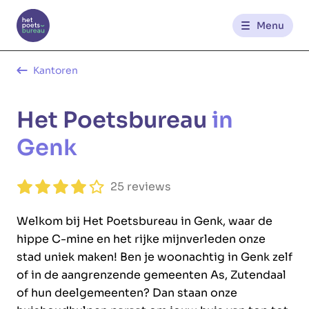
Menu
Kantoren
Kantoren
Het Poetsbureau
in
Werknemerszone
Genk
Klantenzone
25 reviews
NL
FR
Welkom bij Het Poetsbureau in Genk, waar de
hippe C-mine en het rijke mijnverleden onze
Glowi
Glowi Jobs
Het Poetsbureau
stad uniek maken! Ben je woonachtig in Genk zelf
of in de aangrenzende gemeenten As, Zutendaal
of hun deelgemeenten? Dan staan onze