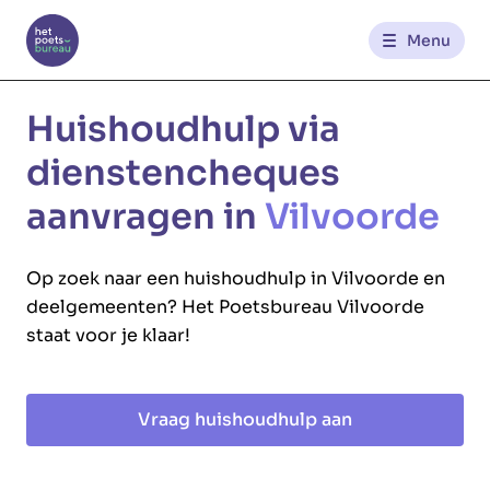
Menu
Kantoren
Huishoudhulp via
dienstencheques
Werknemerszone
aanvragen in
Vilvoorde
Klantenzone
Op zoek naar een huishoudhulp in Vilvoorde en
deelgemeenten? Het Poetsbureau Vilvoorde
NL
FR
staat voor je klaar!
Glowi
Glowi Jobs
Het Poetsbureau
Vraag huishoudhulp aan