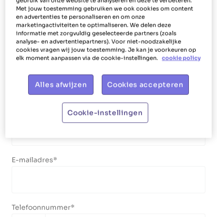
gebruik van onze website te analyseren en deze te verbeteren.
Boodschappen doen
Met jouw toestemming gebruiken we ook cookies om content
en advertenties te personaliseren en om onze
marketingactiviteiten te optimaliseren. We delen deze
informatie met zorgvuldig geselecteerde partners (zoals
Jouw gegevens
analyse- en advertentiepartners). Voor niet-noodzakelijke
cookies vragen wij jouw toestemming. Je kan je voorkeuren op
elk moment aanpassen via de cookie-instellingen.
cookie policy
Voornaam
Alles afwijzen
Cookies accepteren
Familienaam
Cookie-instellingen
E-mailadres
Telefoonnummer