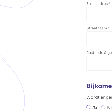
E-mailadres
Straatnaam
Postcode & g
Bijkome
Wordt er ger
Ja
N