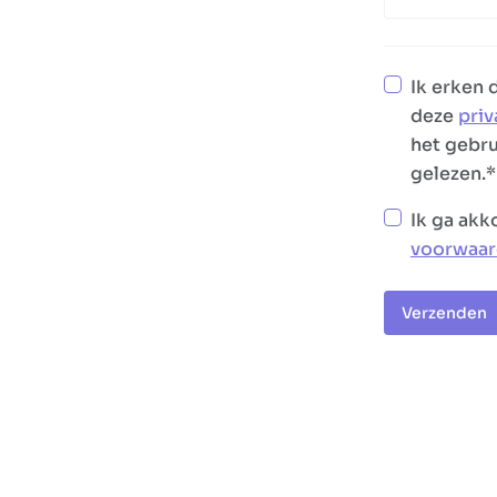
Ik erken d
deze
priv
het gebr
gelezen.
Ik ga ak
voorwaa
Verzenden