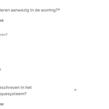
dieren aanwezig in de woning?
ee
ren?
r
geschreven in het
equesysteem?
ee