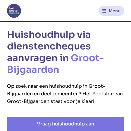
Menu
Kantoren
Huishoudhulp via
dienstencheques
Werknemerszone
aanvragen in
Groot-
Klantenzone
Bijgaarden
Op zoek naar een huishoudhulp in Groot-
NL
FR
Bijgaarden en deelgemeenten? Het Poetsbureau
Groot-Bijgaarden staat voor je klaar!
Glowi
Glowi Jobs
Het Poetsbureau
Vraag huishoudhulp aan