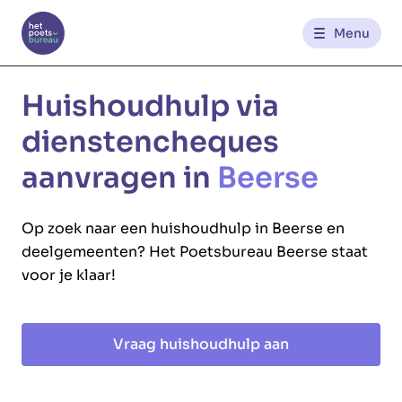
Menu
Kantoren
Huishoudhulp via
dienstencheques
Werknemerszone
aanvragen in
Beerse
Klantenzone
Op zoek naar een huishoudhulp in Beerse en
deelgemeenten? Het Poetsbureau Beerse staat
NL
FR
voor je klaar!
Glowi
Glowi Jobs
Het Poetsbureau
Vraag huishoudhulp aan