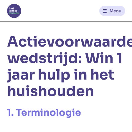
Menu
Kantoren
Actievoorwaard
Werknemerszone
wedstrijd: Win 1
Klantenzone
jaar hulp in het
huishouden
NL
FR
Glowi
Glowi Jobs
Het Poetsbureau
1. Terminologie