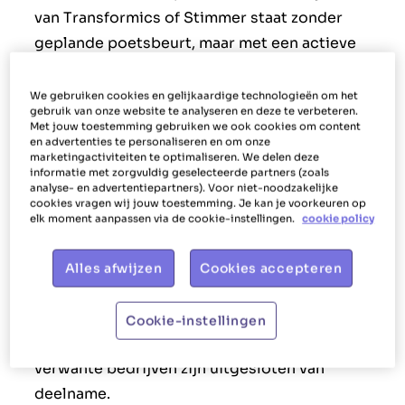
van Transformics of Stimmer staat zonder
geplande poetsbeurt, maar met een actieve
samenwerking‘Passieve klant’: persoon die in
de systemen van Transformics of Stimmer
We gebruiken cookies en gelijkaardige technologieën om het
gebruik van onze website te analyseren en deze te verbeteren.
staat en de samenwerking werd stopgezet in
Met jouw toestemming gebruiken we ook cookies om content
het verleden
en advertenties te personaliseren en om onze
marketingactiviteiten te optimaliseren. We delen deze
2. Deelname
informatie met zorgvuldig geselecteerde partners (zoals
analyse- en advertentiepartners). Voor niet-noodzakelijke
cookies vragen wij jouw toestemming. Je kan je voorkeuren op
elk moment aanpassen via de cookie-instellingen.
cookie policy
Deelname is mogelijk voor elke
handelingsbekwame natuurlijke persoon van 18
Alles afwijzen
Cookies accepteren
jaar of ouder, woonachtig in België, die een
geldig identiteitsbewijs kan voorleggen.
Cookie-instellingen
Werknemers van Transformics, Stimmer en
verwante bedrijven zijn uitgesloten van
deelname.