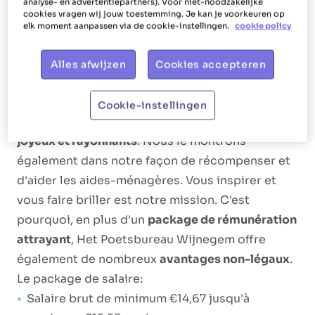
analyse- en advertentiepartners). Voor niet-noodzakelijke
cookies vragen wij jouw toestemming. Je kan je voorkeuren op
lavez les vitres, lavez la vaisselle, rangez la
elk moment aanpassen via de cookie-instellingen.
cookie policy
cuisine, préparez des repas et faites des
courses.
Alles afwijzen
Cookies accepteren
Ce que nous offrons
Cookie-instellingen
Het Poetsbureau vise à créer des
collègues
joyeux et rayonnants
. Nous le montrons
également dans notre façon de récompenser et
d'aider les aides-ménagères. Vous inspirer et
vous faire briller est notre mission. C'est
pourquoi, en plus d'un
package de rémunération
attrayant
, Het Poetsbureau Wijnegem offre
également de nombreux
avantages non-légaux
.
Le package de salaire:
Salaire brut de minimum €14,67 jusqu'à