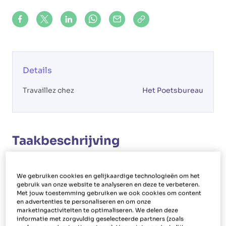
Share on Facebook
Share on X (formerly Twitter)
Share on LinkedIn
Share via Whatsapp
Share via Mail
Copy to clipboard
Details
Travaillez chez
Het Poetsbureau
Taakbeschrijving
Votre rôle
We gebruiken cookies en gelijkaardige technologieën om het
En tant qu'aide-ménagère à Wommelgem, vous
gebruik van onze website te analyseren en deze te verbeteren.
Met jouw toestemming gebruiken we ook cookies om content
nettoyez les domiciles des clients et remplissez
en advertenties te personaliseren en om onze
des tâches ménagères supplémentaires.
marketingactiviteiten te optimaliseren. We delen deze
informatie met zorgvuldig geselecteerde partners (zoals
Changez des draps, préparez les lits, repassez,