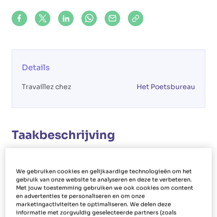
Share on Facebook
Share on X (formerly Twitter)
Share on LinkedIn
Share via Whatsapp
Share via Mail
Copy to clipboard
Details
Travaillez chez
Het Poetsbureau
Taakbeschrijving
Votre rôle
We gebruiken cookies en gelijkaardige technologieën om het
En tant qu'aide-ménagère à Torhout, vous
gebruik van onze website te analyseren en deze te verbeteren.
nettoierez les maisons des gens. En plus de
Met jouw toestemming gebruiken we ook cookies om content
en advertenties te personaliseren en om onze
votre travail de femme ou d'homme de ménage,
marketingactiviteiten te optimaliseren. We delen deze
informatie met zorgvuldig geselecteerde partners (zoals
vous effectuerez également d'autres tâches