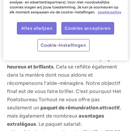
analyse- en advertentiepartners). Voor niet-noodzakelijke
ménagères telles que changer les draps,
cookies vragen wij jouw toestemming. Je kan je voorkeuren op
elk moment aanpassen via de cookie-instellingen.
cookie policy
préparer les lits, repasser, nettoyer les fenêtres,
laver la vaisselle, ranger la vaisselle, préparer
Alles afwijzen
Cookies accepteren
des repas et faire les courses.
Cookie-instellingen
Notre offre
Het Poetsbureau se consacre à
des employés
heureux et brillants
. Cela se reflète également
dans la manière dont nous aidons et
récompensons l'aide-ménagère. Notre objectif
final est de vous faire briller. C'est pourquoi Het
Poetsbureau Torhout ne vous offre pas
seulement un
paquet de rémunération attractif
,
mais également de nombreux
avantages
extralégaux
. Le paquet salarial: