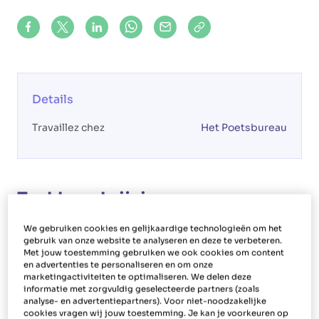
Share on Facebook
Share on X (formerly Twitter)
Share on LinkedIn
Share via Whatsapp
Share via Mail
Copy to clipboard
Details
Travaillez chez
Het Poetsbureau
Taakbeschrijving
Votre rôle
We gebruiken cookies en gelijkaardige technologieën om het
gebruik van onze website te analyseren en deze te verbeteren.
Met jouw toestemming gebruiken we ook cookies om content
En tant qu'aide-menagère à Keerbergen, vous
en advertenties te personaliseren en om onze
êtes chargé(e) du nettoyage des maisons. Vous
marketingactiviteiten te optimaliseren. We delen deze
informatie met zorgvuldig geselecteerde partners (zoals
effectuerez également des tâches ménagères
analyse- en advertentiepartners). Voor niet-noodzakelijke
cookies vragen wij jouw toestemming. Je kan je voorkeuren op
supplémentaires telles que le changement des