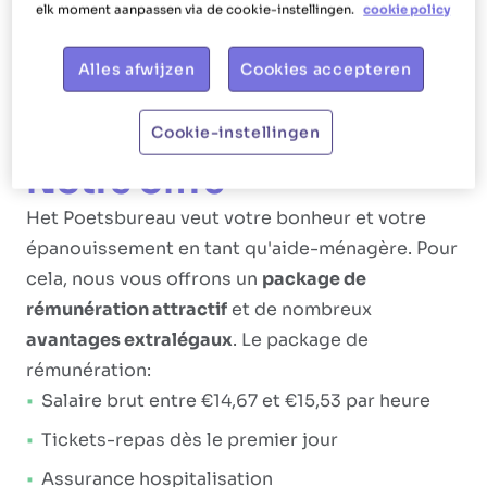
elk moment aanpassen via de cookie-instellingen.
cookie policy
draps, le remplissage des lits, le repassage, le
nettoyage des fenêtres, le lavage de la vaisselle,
Alles afwijzen
Cookies accepteren
le rangement des vaisselles, la préparation des
repas et les courses.
Cookie-instellingen
Notre offre
Het Poetsbureau veut votre bonheur et votre
épanouissement en tant qu'aide-ménagère. Pour
cela, nous vous offrons un
package de
rémunération attractif
et de nombreux
avantages extralégaux
. Le package de
rémunération:
Salaire brut entre €14,67 et €15,53 par heure
Tickets-repas dès le premier jour
Assurance hospitalisation