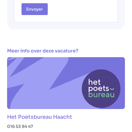
Envoyer
Meer info over deze vacature?
Het Poetsbureau Haacht
016 53 84 47