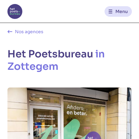
Menu
Contact
Nos agences
Het Poetsbureau
in
FR
NL
Zottegem