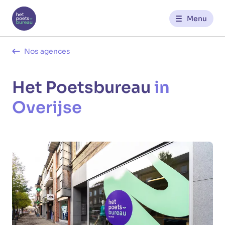
Menu
Contact
Nos agences
Het Poetsbureau
in
FR
NL
Overijse