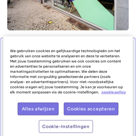
Je veux travailler comme aide ménagère
We gebruiken cookies en gelijkaardige technologieën om het
gebruik van onze website te analyseren en deze te verbeteren.
Met jouw toestemming gebruiken we ook cookies om content
en advertenties te personaliseren en om onze
marketingactiviteiten te optimaliseren. We delen deze
Je veux travailler comme aide
informatie met zorgvuldig geselecteerde partners (zoals
analyse- en advertentiepartners). Voor niet-noodzakelijke
ménagère
cookies vragen wij jouw toestemming. Je kan je voorkeuren op
elk moment aanpassen via de cookie-instellingen.
cookie policy
Prénom
Alles afwijzen
Cookies accepteren
Cookie-instellingen
Nom