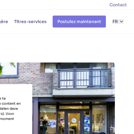
Contact
gère
Titres-services
Postulez maintenant
FR
e te
m content en
delen deze
rs). Voor
k moment