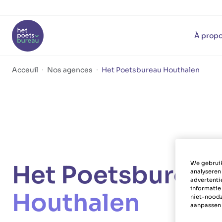
À propo
Acceuil
Nos agences
Het Poetsbureau Houthalen
We gebruik
Het Poetsburea
analyseren
advertenti
informatie
Houthalen
niet-noodz
aanpassen 