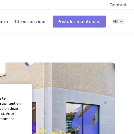
Contact
gère
Titres-services
Postulez maintenant
FR
e te
m content en
delen deze
rs). Voor
k moment