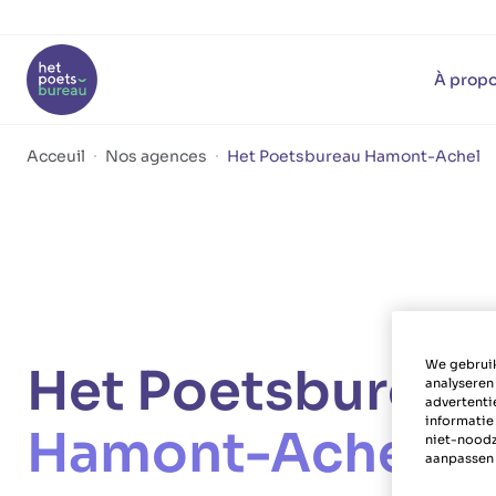
À propo
Acceuil
Nos agences
Het Poetsbureau Hamont-Achel
We gebruik
Het Poetsburea
analyseren
advertenti
informatie
Hamont-Achel
niet-noodz
aanpassen 